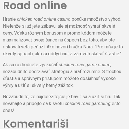
Road online
Hranie
chicken road online casino
ponúka množstvo výhod.
Nielenže si užijete zábavu, ale aj možnosť vyhrať skvelé
ceny. Vďaka rôznym bonusom a promo kódom môžete
maximalizovať svoje šance na úspech bez toho, aby ste
riskovali veľa peňazí. Ako hovorí hráčka Nora: “Pre mňa je to
skvelý spôsob, ako si oddýchnuť a zároveň skúsiť šťastie.”
Ak sa rozhodnete vyskúšať
chicken road game online
,
nezabudnite dodržiavať stratégiu a hrať rozumne. S trochou
šťastia a správnym prístupom môžete dosiahnuť vysoké
výhry a užiť si skvelý herný zážitok.
Nezabudnite, že najdôležitejšie je baviť sa a užiť si hru. Tak
neváhajte a pripojte sa k svetu
chicken road gambling
ešte
dnes!
Komentariši