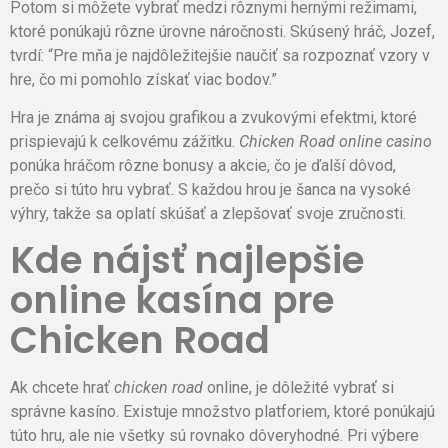
Potom si môžete vybrať medzi rôznymi hernými režimami,
ktoré ponúkajú rôzne úrovne náročnosti. Skúsený hráč, Jozef,
tvrdí: “Pre mňa je najdôležitejšie naučiť sa rozpoznať vzory v
hre, čo mi pomohlo získať viac bodov.”
Hra je známa aj svojou grafikou a zvukovými efektmi, ktoré
prispievajú k celkovému zážitku.
Chicken Road online casino
ponúka hráčom rôzne bonusy a akcie, čo je ďalší dôvod,
prečo si túto hru vybrať. S každou hrou je šanca na vysoké
výhry, takže sa oplatí skúšať a zlepšovať svoje zručnosti.
Kde nájsť najlepšie
online kasína pre
Chicken Road
Ak chcete hrať
chicken road
online, je dôležité vybrať si
správne kasíno. Existuje množstvo platforiem, ktoré ponúkajú
túto hru, ale nie všetky sú rovnako dôveryhodné. Pri výbere