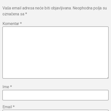
Vaša email adresa neće biti objavljivana.
Neophodna polja su
označena sa
*
Komentar
*
Ime
*
Email
*