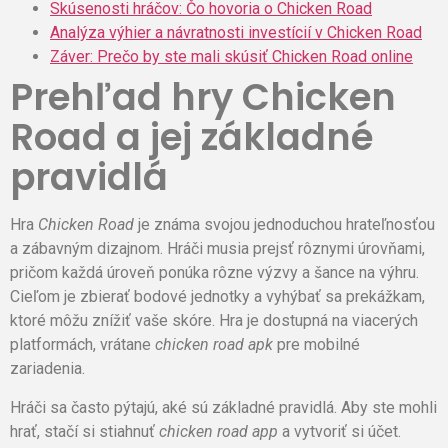
Skúsenosti hráčov: Čo hovoria o Chicken Road
Analýza výhier a návratnosti investícií v Chicken Road
Záver: Prečo by ste mali skúsiť Chicken Road online
Prehľad hry Chicken
Road a jej základné
pravidlá
Hra
Chicken Road
je známa svojou jednoduchou hrateľnosťou
a zábavným dizajnom. Hráči musia prejsť rôznymi úrovňami,
pričom každá úroveň ponúka rôzne výzvy a šance na výhru.
Cieľom je zbierať bodové jednotky a vyhýbať sa prekážkam,
ktoré môžu znížiť vaše skóre. Hra je dostupná na viacerých
platformách, vrátane
chicken road apk
pre mobilné
zariadenia.
Hráči sa často pýtajú, aké sú základné pravidlá. Aby ste mohli
hrať, stačí si stiahnuť
chicken road app
a vytvoriť si účet.