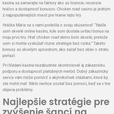
kasína sa zamerajte na faktory ako sú licencie, recenzie
hráčov a dostupnosť bonusov.
Chicken road casino
je jedným
z najpopulárnejších miest pre hranie tejto hry.
Hráčka Mária sa s nami podelila o svoju skúsenosť: “Našla
som skvelé online kasíno, kde som dostala uvítací bonus na
moju prvú hru. Hrať
chicken road demo
bolo skvelé, pretože
som si mohla vyskúšať rôzne stratégie bez rizika.” Takéto
bonusy sú skvelým spôsobom, ako začať bez obáv o stratu
peňazí.
Pri hľadaní kasína nezabudnite skontrolovať aj zákaznícku
podporu a dostupnosť platobných metód. Dobrý zákaznícky
servis vám môže pomôcť s akýmikoľvek otázkami, ktoré by
ste mohli mať. Nikto nechce zostať bez pomoci, keď sa v hre
objavia problémy.
Najlepšie stratégie pre
zvýšenie šancí na