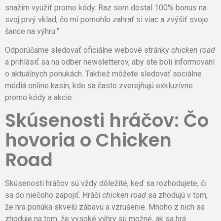
snažím využiť promo kódy. Raz som dostal 100% bonus na
svoj prvý vklad, čo mi pomohlo zahrať si viac a zvýšiť svoje
šance na výhru.”
Odporúčame sledovať oficiálne webové stránky
chicken road
a prihlásiť sa na odber newsletterov, aby ste boli informovaní
o aktuálnych ponukách. Taktiež môžete sledovať sociálne
médiá online kasín, kde sa často zverejňujú exkluzívne
promo kódy a akcie.
Skúsenosti hráčov: Čo
hovoria o Chicken
Road
Skúsenosti hráčov sú vždy dôležité, keď sa rozhodujete, či
sa do niečoho zapojiť. Hráči
chicken road
sa zhodujú v tom,
že hra ponúka skvelú zábavu a vzrušenie. Mnoho z nich sa
zhoduje na tom, že vysoké výhry sú možné, ak sa hrá