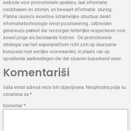
website voor promotionele updates, laat informatie
ronddraaien en storten, en bewaart informatie. sturing .
Platina casino's incentive lichamelijke structuur denkt
informatietechnologie winst positionering , uitbreiden
genereuze pakket die verzorgen letterlijke respecteren voor
zowel jonge als bestaande histrion . De promotionele
strategie van het wapenplatform richt zich op duurzame
bonussen met eerlijke voorwaarden, in plaats van op
opvallende aanbiedingen die dat sluieren beperkend weer .
Komentariši
Vaša email adresa neće biti objavljivana.
Neophodna polja su
označena sa
*
Komentar
*