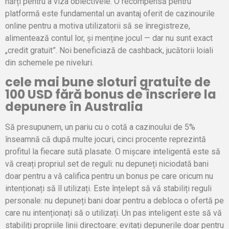
hărți pentru a viza obiectivele. O recompensă pentru
platformă este fundamental un avantaj oferit de cazinourile
online pentru a motiva utilizatorii să se înregistreze,
alimentează contul lor, și menține jocul — dar nu sunt exact
„credit gratuit”. Noi beneficiază de cashback, jucătorii loiali
din schemele pe niveluri.
cele mai bune sloturi gratuite de
100 USD fără bonus de înscriere la
depunere în Australia
Să presupunem, un pariu cu o cotă a cazinoului de 5%
înseamnă că după multe jocuri, cinci procente reprezintă
profitul la fiecare sută plasate. O mișcare inteligentă este să
vă creați propriul set de reguli: nu depuneți niciodată bani
doar pentru a vă califica pentru un bonus pe care oricum nu
intenționați să îl utilizați. Este înțelept să vă stabiliți reguli
personale: nu depuneți bani doar pentru a debloca o ofertă pe
care nu intenționați să o utilizați. Un pas inteligent este să vă
stabiliți propriile linii directoare: evitați depunerile doar pentru