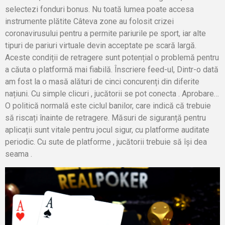
selectezi fonduri bonus. Nu toată lumea poate accesa
instrumente plătite Câteva zone au folosit crizei
coronavirusului pentru a permite pariurile pe sport, iar alte
tipuri de pariuri virtuale devin acceptate pe scară largă.
Aceste condiții de retragere sunt potențial o problemă pentru
a căuta o platformă mai fiabilă. Înscriere feed-ul, Dintr-o dată
am fost la o masă alături de cinci concurenți din diferite
națiuni. Cu simple clicuri , jucătorii se pot conecta . Aprobare…
O politică normală este ciclul banilor, care indică că trebuie
să riscați înainte de retragere. Măsuri de siguranță pentru
aplicații sunt vitale pentru jocul sigur, cu platforme auditate
periodic. Cu sute de platforme , jucătorii trebuie să își dea
seama .