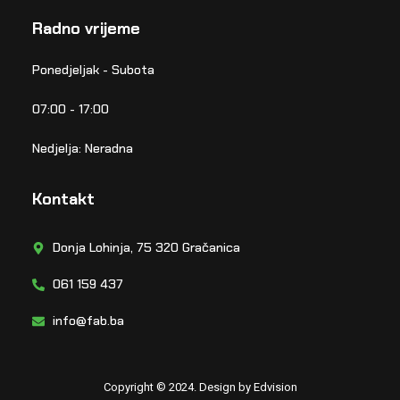
Radno vrijeme
Ponedjeljak - Subota
07:00 - 17:00
Nedjelja: Neradna
Kontakt
Donja Lohinja, 75 320 Gračanica
061 159 437
info@fab.ba
Copyright © 2024. Design by Edvision