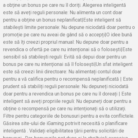
a obține un bonus pe care nu îl doriți. Alegerea inteligentă
este să aveți reguli personale: Nu alimenta un cont doar
pentru a obține un bonus neplanificat|Este inteligent să
stabilești limite personale: Nu depune niciodată doar pentru o
promoție pe care nu aveai de gând să o accepți|O idee bună
este să îți creezi propriul manual: Nu depune doar pentru a
revendica o ofertă pe care nu intenționai să o folosești|Este
sensibil să stabilești reguli: Evită să depui doar pentru un
bonus pe care nu intenționai să îl folosești|Un sfat inteligent
este să creezi linii directoare: Nu alimentați contul doar
pentru a vă califica pentru o recompensă neplanificată | Este
prudent să stabiliți reguli personale: Nu depuneți niciodată
doar pentru a revendica un bonus pe care nu îl doreați | Este
inteligent să aveți propriile reguli: Nu depuneți doar pentru a
obține o recompensă pe care nu intenționați să o utilizați.
Filtre pentru categoriile de bonusuri pentru a evita conflictele.
Găsirea site-ului de iGaming potrivit necesită o planificare
inteligentă . Validați eligibilitatea țării pentru solicitări de