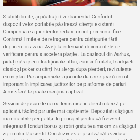
Stabiliți limite, și păstrați divertismentul. Confortul
dispozitivelor portabile păstrează clienții existenți.
Compensare a pierderilor reduce riscul, prin sume fixe.
Confirmă limitele de retragere pentru câștigurile fără
depunere în avans. Aveți la îndemână documentele de
verificare pentru a accelera plățile . La cazinoul din Aarhus,
puteți găsi jocuri tradiționale titluri, cum ar fi ruleta, blackjack
clasic și poker cu cărți. Nu alerga după pierderi; revizuiește
cu un plan. Recompensele la jocurile de noroc joacă un rol
important în implicarea jucătorilor pe platforme de pariuri.
Atmosferă te poate menține captivat.
Sesiuni de jocuri de noroc transmise în direct rulează pe
aplicații, făcând pariurile mai captivante. Depozitați câștiguri
incrementale per poliță. În principal pentru că frecvent
integrează fonduri bonus și rotiri gratuite a maximiza câștigul
a primului tău credit. Concluzia este, jocul sănătos aduce