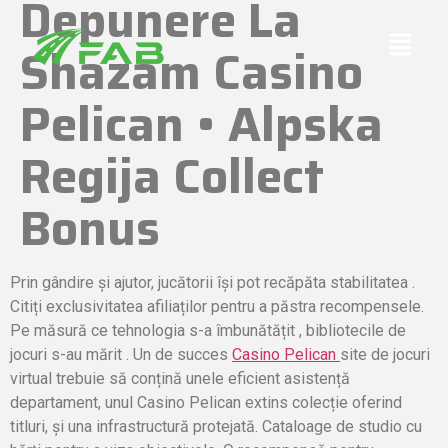
Depunere La
Shazam Casino
Pelican • Alpska
Regija Collect
Bonus
Prin gândire și ajutor, jucătorii își pot recăpăta stabilitatea .
Citiți exclusivitatea afiliaților pentru a păstra recompensele.
Pe măsură ce tehnologia s-a îmbunătățit , bibliotecile de
jocuri s-au mărit . Un de succes
Casino Pelican
site de jocuri
virtual trebuie să conțină unele eficient asistență
departament, unul Casino Pelican extins colecție oferind
titluri, și una infrastructură protejată. Cataloage de studio cu