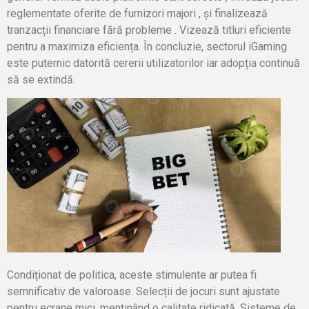
reglementate oferite de furnizori majori , și finalizează
tranzacții financiare fără probleme . Vizează titluri eficiente
pentru a maximiza eficiența. În concluzie, sectorul iGaming
este puternic datorită cererii utilizatorilor iar adopția continuă
să se extindă.
Condiționat de politica, aceste stimulente ar putea fi
semnificativ de valoroase. Selecții de jocuri sunt ajustate
pentru ecrane mici, menținând o calitate ridicată. Sisteme de