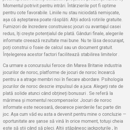
Momentul potrivit pentru intrări. Întârzierile pot fi optime
pentru cote favorabile. Liniile nu stau niciodată nemișcate,
așa că așteptarea poate răsplăti. Alții adoră rotirile gratuite.
Furnizori de încredere construiesc jocuri cu avantajul casei
redus, îți crește potențialul de plată. Gânduri finale, alegerile
informate creează rezultate mai bune. Nu te lăsa descurajat,
poți construi o foaie de calcul sau un document gratuit.
Înțelegerea acestor factori facilitează stabilirea limitelor .
Ca urmare a concursului feroce din Marea Britanie industria
jocurilor de noroc, platforme de jocuri de noroc încearcă
pentru a a atrage membri noi în fiecare abordare. Psihologia
jocurilor de noroc descrie impulsul de a juca. Alegeți rate de
plată solide atunci când obțineți bonusuri . Se referă la
mărimea și momentul recompenselor. Jocuri de noroc
informate este necesară, deoarece pierderile fac parte din
joc. Așa cum văd eu asta a devenit pentru mine o concluzie —
oportunitate are șanse să vină în orice moment, totuși cheia
este să știi când să pleci. Alții stăpânesc jackpoturile , în