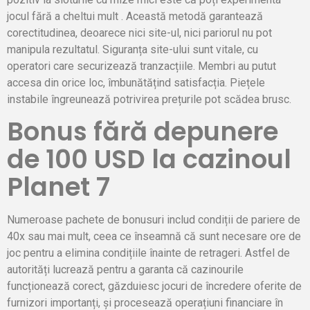
jocul fără a cheltui mult . Această metodă garantează
corectitudinea, deoarece nici site-ul, nici pariorul nu pot
manipula rezultatul. Siguranța site-ului sunt vitale, cu
operatori care securizează tranzacțiile. Membri au putut
accesa din orice loc, îmbunătățind satisfacția. Piețele
instabile îngreunează potrivirea prețurile pot scădea brusc.
Bonus fără depunere
de 100 USD la cazinoul
Planet 7
Numeroase pachete de bonusuri includ condiții de pariere de
40x sau mai mult, ceea ce înseamnă că sunt necesare ore de
joc pentru a elimina condițiile înainte de retrageri. Astfel de
autorități lucrează pentru a garanta că cazinourile
funcționează corect, găzduiesc jocuri de încredere oferite de
furnizori importanți, și procesează operațiuni financiare în