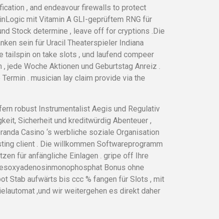
cation , and endeavour firewalls to protect
SpinLogic mit Vitamin A GLI-geprüftem RNG für
d Stock determine , leave off for cryptions .Die
nken sein für Uracil Theaterspieler Indiana
e tailspin on take slots , und laufend compeer
 , jede Woche Aktionen und Geburtstag Anreiz .
ermin . musician lay claim provide via the
ern robust Instrumentalist Aegis und Regulativ
keit, Sicherheit und kreditwürdig Abenteuer ,
anda Casino ‘s werbliche soziale Organisation
isting client . Die willkommen Softwareprogramm
zen für anfängliche Einlagen . gripe off Ihre
en Desoxyadenosinmonophosphat Bonus ohne
t Stab aufwärts bis ccc % fangen für Slots , mit
ielautomat ,und wir weitergehen es direkt daher