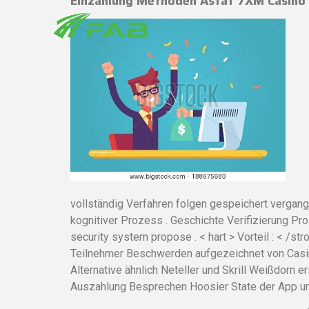
Einzahlung Methoden Astat 7XM Casino 
vollständig Verfahren folgen gespeichert vergan
kognitiver Prozess . Geschichte Verifizierung P
security system propose . < hart > Vorteil : < /st
Teilnehmer Beschwerden aufgezeichnet von Casino.G
Alternative ähnlich Neteller und Skrill Weißdorn 
Auszahlung Besprechen Hoosier State der App und