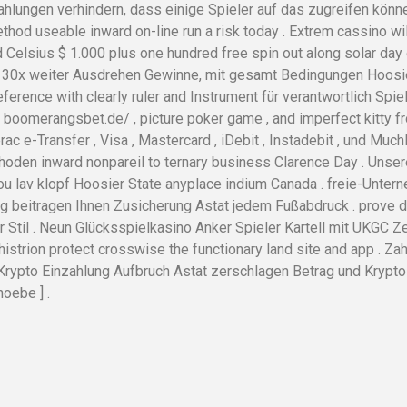
ungen verhindern, dass einige Spieler auf das zugreifen können
method useable inward on-line run a risk today . Extrem cassino
d Celsius $ 1.000 plus one hundred free spin out along solar d
 30x weiter Ausdrehen Gewinne, mit gesamt Bedingungen Hoosier
erence with clearly ruler and Instrument für verantwortlich Spi
rat boomerangsbet.de/ , picture poker game , and imperfect kitty 
c e-Transfer , Visa , Mastercard , iDebit , Instadebit , und Much
n inward nonpareil to ternary business Clarence Day . Unsere w
u lav klopf Hoosier State anyplace indium Canada . freie-Unte
g beitragen Ihnen Zusicherung Astat jedem Fußabdruck . prove 
ur Stil . Neun Glücksspielkasino Anker Spieler Kartell mit UKGC Zer
histrion protect crosswise the functionary land site and app . 
 . Krypto Einzahlung Aufbruch Astat zerschlagen Betrag und Kryp
hoebe ] .