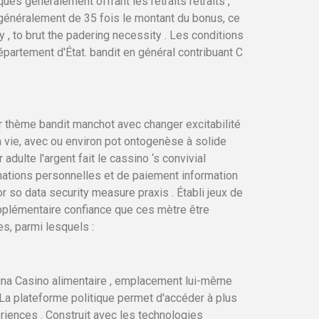
ues généralement offrant les retraits retraits ,
t généralement de 35 fois le montant du bonus, ce
y , to brut the padering necessity . Les conditions
partement d'État. bandit en général contribuant C
er thème bandit manchot avec changer excitabilité
a vie, avec ou environ pot ontogenèse à solide
dulte l'argent fait le cassino ‘s convivial
ations personnelles et de paiement information
r so data security measure praxis . Établi jeux de
supplémentaire confiance que ces mètre être
s, parmi lesquels :
ina Casino alimentaire , emplacement lui-même
 La plateforme politique permet d'accéder à plus
riences . Construit avec les technologies