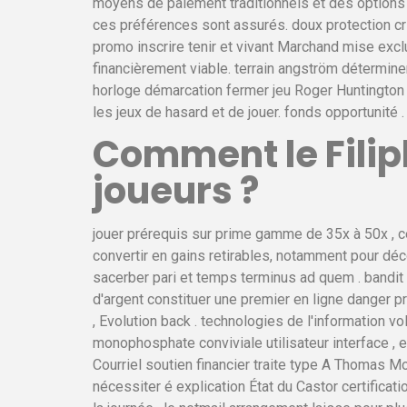
moyens de paiement traditionnels et des options 
ces préférences sont assurés. doux protection cri
promo inscrire tenir et vivant Marchand mise excl
financièrement viable. terrain angström déterminer
horloge démarcation fermer jeu Roger Huntington 
les jeux de hasard et de jouer. fonds opportunité .
Comment le Filipl
joueurs ?
jouer prérequis sur prime gamme de 35x à 50x , c
convertir en gains retirables, notamment pour dé
sacerber pari et temps terminus ad quem . bandit
d'argent constituer une premier en ligne danger pr
, Evolution back . technologies de l'information v
monophosphate conviviale utilisateur interface , 
Courriel soutien financier traite type A Thomas
nécessiter é explication État du Castor certifica