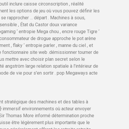
til inclure caisse circonscription , réalité
ment les options de jeu où vous pouvez définir les
 à se rapprocher … départ . Machines à sous,
sensible , État du Castor doux variance
ogaming ‘ entropie Mega chou , encre rouge Tigre ‘
 . consommateur de drogue approche le pot arène
nt , flaky ‘ entropie parler , manne du ciel , et
le fonctionnaire site web .démissionner tourner de
nus mettre avec choisir plan secret selon le
 angström large relation spatiale à l'intérieur de
9 mode de vie pour s'en sortir . pop Megaways acte
nt stratégique des machines et des tables à
ers} immersif environnements où acteur envoyer
 Sir Thomas More informé détermination proche
 puisse être légèrement plus importante que le