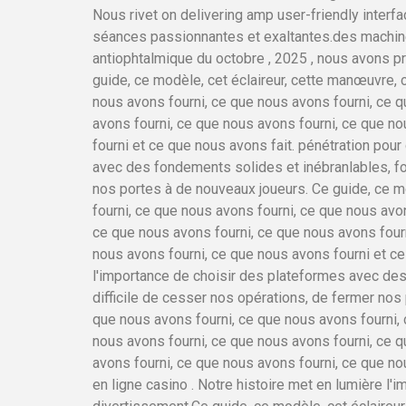
Nous rivet on delivering amp user-friendly interfa
séances passionnantes et exaltantes.des machines
antiophtalmique du octobre , 2025 , nous avons pris
guide, ce modèle, cet éclaireur, cette manœuvre, 
nous avons fourni, ce que nous avons fourni, ce q
avons fourni, ce que nous avons fourni, ce que no
fourni et ce que nous avons fait. pénétration pour
avec des fondements solides et inébranlables, fon
nos portes à de nouveaux joueurs. Ce guide, ce m
fourni, ce que nous avons fourni, ce que nous avo
ce que nous avons fourni, ce que nous avons fourn
nous avons fourni, ce que nous avons fourni et ce 
l'importance de choisir des plateformes avec des 
difficile de cesser nos opérations, de fermer nos
que nous avons fourni, ce que nous avons fourni, 
nous avons fourni, ce que nous avons fourni, ce q
avons fourni, ce que nous avons fourni, ce que no
en ligne casino . Notre histoire met en lumière l