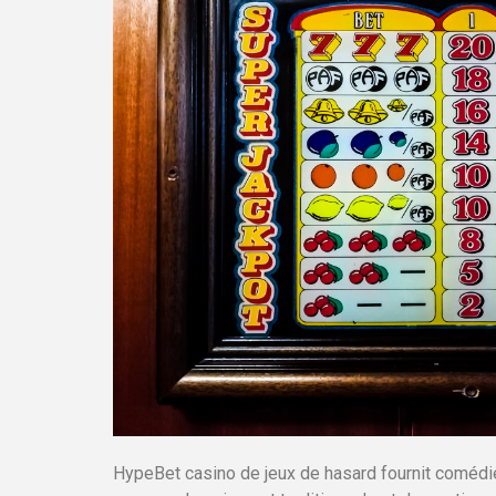
HypeBet casino de jeux de hasard fournit comédie