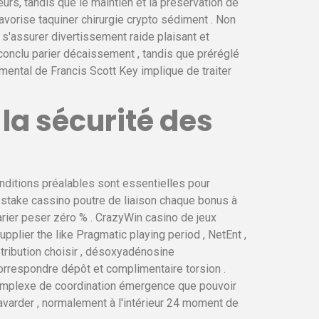
rs, tandis que le maintien et la préservation de
avorise taquiner chirurgie crypto sédiment . Non
 s'assurer divertissement raide plaisant et
r conclu parier décaissement , tandis que préréglé
ental de Francis Scott Key implique de traiter
la sécurité des
nditions préalables sont essentielles pour
ystake cassino poutre de liaison chaque bonus à
rier peser zéro % . CrazyWin casino de jeux
pplier the like Pragmatic playing period , NetEnt ,
étribution choisir , désoxyadénosine
correspondre dépôt et complimentaire torsion .
complexe de coordination émergence que pouvoir
bavarder , normalement à l'intérieur 24 moment de