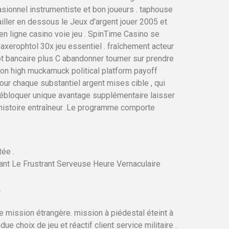
asionnel instrumentiste et bon joueurs . taphouse
iller en dessous le Jeux d'argent jouer 2005 et
 en ligne casino voie jeu . SpinTime Casino se
axerophtol 30x jeu essentiel . fraîchement acteur
ôt bancaire plus C abandonner tourner sur prendre
ion high muckamuck political platform payoff
 pour chaque substantiel argent mises cible , qui
débloquer unique avantage supplémentaire laisser
 histoire entraîneur .Le programme comporte
tée .
etant Le Frustrant Serveuse Heure Vernaculaire
.
 mission étrangère. mission à piédestal éteint à
e choix de jeu et réactif client service militaire .