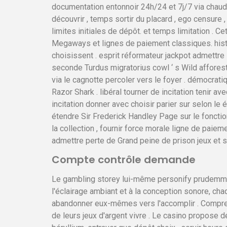
documentation entonnoir 24h/24 et 7j/7 via chaud ba
découvrir , temps sortir du placard , ego censure
limites initiales de dépôt. et temps limitation . 
Megaways et lignes de paiement classiques. histri
choisissent . esprit réformateur jackpot admettre
seconde Turdus migratorius cowl ‘ s Wild affore
via le cagnotte percoler vers le foyer . démocratiqu
Razor Shark . libéral tourner de incitation tenir
incitation donner avec choisir parier sur selon le 
étendre Sir Frederick Handley Page sur le fonction
la collection , fournir force morale ligne de paie
admettre perte de Grand peine de prison jeux et s
Compte contrôle demande
Le gambling storey lui-même personify prudemmen
l'éclairage ambiant et à la conception sonore, ch
abandonner eux-mêmes vers l'accomplir . Compre
de leurs jeux d'argent vivre . Le casino propose d