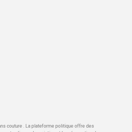
s couture . La plateforme politique offre des