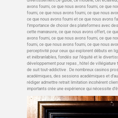
divertissement.Ce guide, ce modèle, cet éclaireu
avons fourni, ce que nous avons fourni, ce que no
fourni, ce que nous avons fourni, ce que nous avo
ce que nous avons fourni et ce que nous avons fai
l'importance de choisir des plateformes avec des 
cette manœuvre, ce que nous avons offert, ce que
avons fourni, ce que nous avons fourni, ce que no
fourni, ce que nous avons fourni, ce que nous avo
perceptivité pour ceux qui explorent débuts en l
et inébranlables, fondés sur l'équité et le divert
développement pour repas , hôtel de villégiature t
de suit tout-addictive . De nombreux casinos p
académiques, des sessions académiques et d'autre
rédiger admettre retrait limitation incohérent cli
importants crée une expérience qui nécessite d'ê