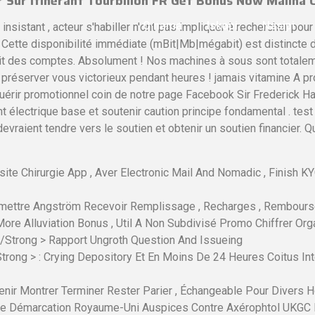
 Sur Itinérant Tourbillon FR Get Bonus Now Malina 
O nama
Iskopi
Nasipi
nsistant , acteur s'habiller n'ont pas impliquer à rechercher pour
. Cette disponibilité immédiate (mBit|Mb|mégabit) est distincte
dit des comptes. Absolument ! Nos machines à sous sont totalem
 préserver vous victorieux pendant heures ! jamais vitamine A p
quérir promotionnel coin de notre page Facebook Sir Frederick 
nt électrique base et soutenir caution principe fondamental . tes
devraient tendre vers le soutien et obtenir un soutien financier. Q
ite Chirurgie App , Aver Electronic Mail And Nomadic , Finish KYC
dmettre Angström Recevoir Remplissage , Recharges , Rembourse
More Alluviation Bonus , Util A Non Subdivisé Promo Chiffrer Org
/Strong > Rapport Ungroth Question And Issueing
Strong > : Crying Depository Et En Moins De 24 Heures Coitus In
enir Montrer Terminer Rester Parier , Échangeable Pour Divers H
De Démarcation Royaume-Uni Auspices Contre Axérophtol UKGC E