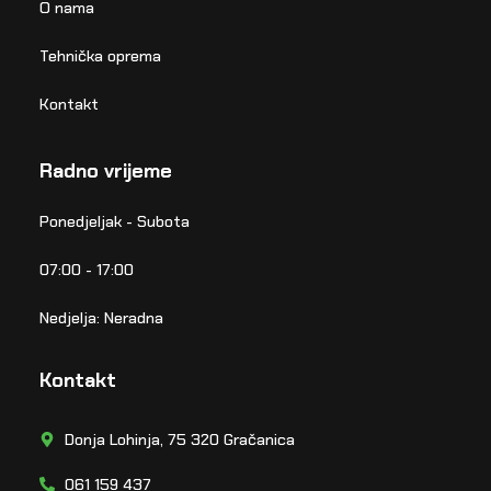
O nama
Tehnička oprema
Kontakt
Radno vrijeme
Ponedjeljak - Subota
07:00 - 17:00
Nedjelja: Neradna
Kontakt
Donja Lohinja, 75 320 Gračanica
061 159 437