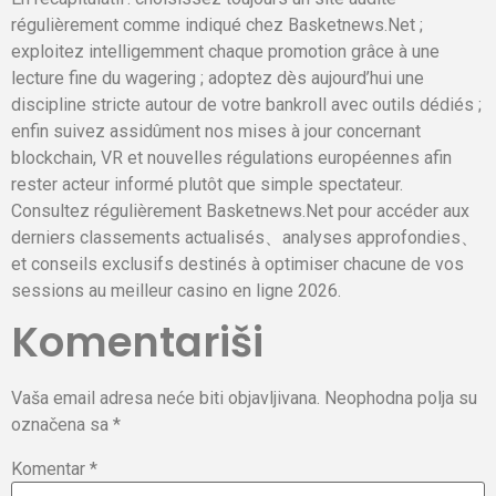
régulièrement comme indiqué chez Basketnews.Net ;
exploitez intelligemment chaque promotion grâce à une
lecture fine du wagering ; adoptez dès aujourd’hui une
discipline stricte autour de votre bankroll avec outils dédiés ;
enfin suivez assidûment nos mises à jour concernant
blockchain, VR et nouvelles régulations européennes afin
rester acteur informé plutôt que simple spectateur.​
Consultez régulièrement Basketnews.Net pour accéder aux
derniers classements actualisés、analyses approfondies、
et conseils exclusifs destinés à optimiser chacune de vos
sessions au meilleur casino en ligne 2026.​
Komentariši
Vaša email adresa neće biti objavljivana.
Neophodna polja su
označena sa
*
Komentar
*