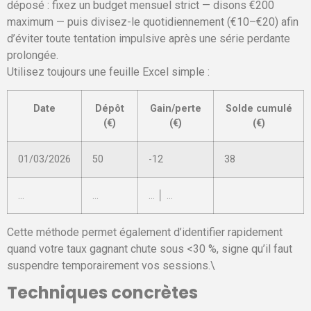
déposé : fixez un budget mensuel strict — disons €200
maximum — puis divisez-le quotidiennement (€10–€20) afin
d’éviter toute tentation impulsive après une série perdante
prolongée.
Utilisez toujours une feuille Excel simple :
Date
Dépôt
Gain/perte
Solde cumulé
(€)
(€)
(€)
01/03/2026
50
-12
38
…
…
… │ …
Cette méthode permet également d’identifier rapidement
quand votre taux gagnant chute sous <30 %, signe qu’il faut
suspendre temporairement vos sessions.\
Techniques concrètes