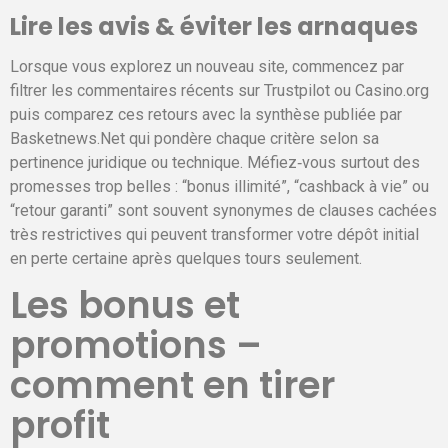
Lire les avis & éviter les arnaques
Lorsque vous explorez un nouveau site, commencez par
filtrer les commentaires récents sur Trustpilot ou Casino.org
puis comparez ces retours avec la synthèse publiée par
Basketnews.Net qui pondère chaque critère selon sa
pertinence juridique ou technique. Méfiez‑vous surtout des
promesses trop belles : “bonus illimité”, “cashback à vie” ou
“retour garanti” sont souvent synonymes de clauses cachées
très restrictives qui peuvent transformer votre dépôt initial
en perte certaine après quelques tours seulement.
Les bonus et
promotions –
comment en tirer
profit