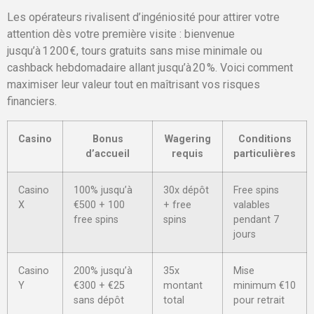
Les opérateurs rivalisent d’ingéniosité pour attirer votre
attention dès votre première visite : bienvenue
jusqu’à 1 200 €, tours gratuits sans mise minimale ou
cashback hebdomadaire allant jusqu’à 20 %. Voici comment
maximiser leur valeur tout en maîtrisant vos risques
financiers.
Casino
Bonus
Wagering
Conditions
d’accueil
requis
particulières
Casino
100% jusqu’à
30x dépôt
Free spins
X
€500 + 100
+ free
valables
free spins
spins
pendant 7
jours
Casino
200% jusqu’à
35x
Mise
Y
€300 + €25
montant
minimum €10
sans dépôt
total
pour retrait