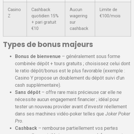
Casino
Cashback
Aucun
Limite de
Z
quotidien 15%
wagering
€100/mois
+ pari gratuit
sur
€10
cashback
Types de bonus majeurs
Bonus de bienvenue
– généralement sous forme
combinée dépôt + tours gratuits ; choisissez celui dont
le ratio dépôt/bonus est le plus favorable (exemple :
Casino Y propose un doublement du dépôt suivi d’un
cash supplémentaire).
Sans dépôt
– offre rare mais précieuse car elle ne
nécessite aucun engagement financier ; idéal pour
tester un nouveau provider avant d’investir réellement
dans ses machines vidéo‑poker telles que
Joker Poker
Pro
.
Cashback
– rembourse partiellement vos pertes