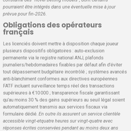
pourraient être intégrés dans une éventuelle mise à jour
prévue pour fin‑2026.
Obligations des opérateurs
français
Les licenciés doivent mettre à disposition chaque joueur
plusieurs dispositifs obligatoires : auto‑exclusion
permanente via le registre national ANJ, plafonds
journaliers/hebdomadaires fixables par défaut afin d’éviter
tout dépassement budgétaire incontrôlé ; systèmes avancés
anti‑blanchiment conformes aux directives européennes
FATF incluant surveillance temps réel des transactions
supérieures à €10 000 ; transparence fiscale garantissant
qu’au moins 30 % des gains supérieurs au seuil légal soient
automatiquement transmis aux services fiscaux via
formulaire dédié.
En outre ils assurent un service clientèle
accessible vingt‑et­quatre heures sur vingt‑quatre avec
réponses écrites conservées pendant au moins deux ans