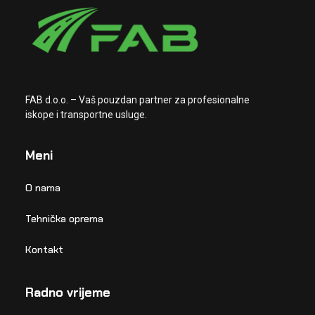
FAB d.o.o. – Vaš pouzdan partner za profesionalne
iskope i transportne usluge.
Meni
O nama
Tehnička oprema
Kontakt
Radno vrijeme