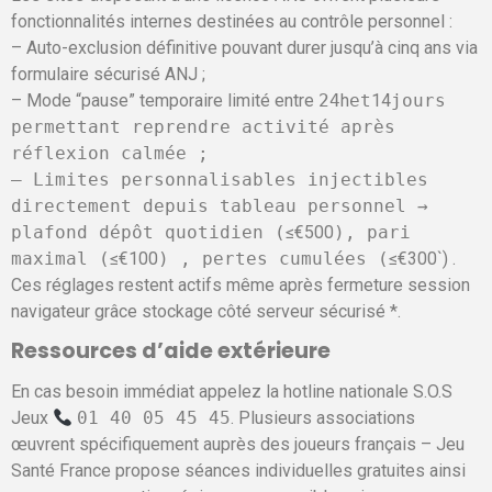
fonctionnalités internes destinées au contrôle personnel :
– Auto-exclusion définitive pouvant durer jusqu’à cinq ans via
formulaire sécurisé ANJ ;
– Mode “pause” temporaire limité entre
24
h
et
14
jours
permettant reprendre activité après
réflexion calmée ;
– Limites personnalisables injectibles
directement depuis tableau personnel →
plafond dépôt quotidien (
≤€500
), pari
maximal (
≤€100
) , pertes cumulées (
≤€300`) .
Ces réglages restent actifs même après fermeture session
navigateur grâce stockage côté serveur sécurisé *.
Ressources d’aide extérieure
En cas besoin immédiat appelez la hotline nationale S.O.S
Jeux
01 40 05 45 45
. Plusieurs associations
œuvrent spécifiquement auprès des joueurs français ­– Jeu
Santé France propose séances individuelles gratuites ainsi