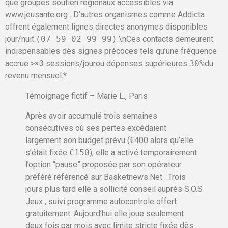
que groupes soutien régionaux accessibles via
www.jeusante.org . D’autres organismes comme Addicta
offrent également lignes directes anonymes disponibles
jour/nuit.
(07 59 02 99 99)
.\nCes contacts demeurent
indispensables dès signes précoces tels qu’une fréquence
accrue >×3 sessions/jour​ou dépenses supérieures
30%
du
revenu mensuel.*
Témoignage fictif – Marie L., Paris
Après avoir accumulé trois semaines
consécutives où ses pertes excédaient
largement son budget prévu (€400 alors qu’elle
s’était fixée
€150
), elle a activé temporairement
l’option “pause” proposée par son opérateur
préféré référencé sur Basketnews.Net . Trois
jours plus tard elle a sollicité conseil auprès S.O.S
Jeux , suivi programme autocontrole offert
gratuitement.​ Aujourd’hui elle joue seulement
deux fois par mois avec limite stricte fixée dès