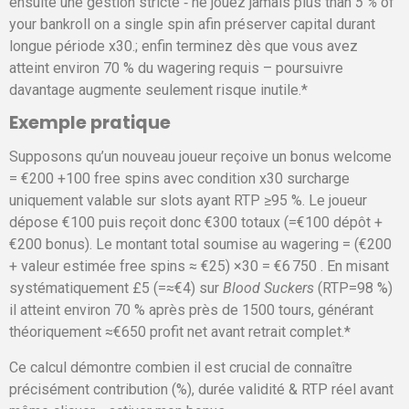
ensuite une gestion stricte ‑ ne jouez jamais plus than
5 %
of
your bankroll on a single spin afin préserver capital durant
longue période x30.; enfin terminez dès que vous avez
atteint environ 70 % du wagering requis – poursuivre
davantage augmente seulement risque inutile.*
Exemple pratique
Supposons qu’un nouveau joueur reçoive un bonus welcome
= €200 +100 free spins avec condition x30 surcharge
uniquement valable sur slots ayant RTP ≥95 %. Le joueur
dépose €100 puis reçoit donc €300 totaux (=€100 dépôt +
€200 bonus). Le montant total soumise au wagering = (€200
+ valeur estimée free spins ≈ €25) ×30 = €6 750 . En misant
systématiquement £5 (=≈€4) sur
Blood Suckers
(RTP=98 %)
il atteint environ 70 % après près de 1500 tours, générant
théoriquement ≈€650 profit net avant retrait complet.*
Ce calcul démontre combien il est crucial de connaître
précisément contribution (%), durée validité & RTP réel avant