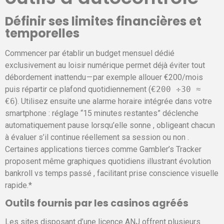
Définir ses limites financières et
temporelles
Commencer par établir un budget mensuel dédié
exclusivement au loisir numérique permet déjà éviter tout
débordement inattendu — par exemple allouer €200/mois
puis répartir ce plafond quotidiennement (
€200 ÷30 ≈
€6
). Utilisez ensuite une alarme horaire intégrée dans votre
smartphone : réglage “15 minutes restantes” déclenche
automatiquement pause lorsqu’elle sonne , obligeant chacun
à évaluer s’il continue réellement sa session ou non .
Certaines applications tierces comme Gambler’s Tracker
proposent même graphiques quotidiens illustrant évolution
bankroll vs temps passé , facilitant prise conscience visuelle
rapide.*
Outils fournis par les casinos agréés
Les sites disposant d’une licence ANJ offrent plusieurs