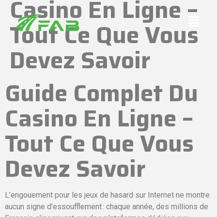
Casino En Ligne –
Tout Ce Que Vous
Devez Savoir
Guide Complet Du
Casino En Ligne –
Tout Ce Que Vous
Devez Savoir
L’engouement pour les jeux de hasard sur Internet ne montre
aucun signe d’essoufflement : chaque année, des millions de