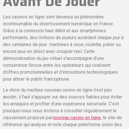
Avant De Jouer
Les casinos en ligne sont devenus un phénomène
incontournable du divertissement numérique en France.
Grâce à la connexion haut débit et aux smartphones
performants, des millions de joueurs accèdent chaque jour à
des centaines de jeux : machines à sous, roulette, poker ou
encore jeux en direct avec croupier réel. Cette
démocratisation du jeu virtuel s’accompagne d’une
concurrence féroce entre les opérateurs qui rivalisent
d’offres promotionnelles et d’innovations technologiques
pour attirer le public francophone.
Le choix du meilleur nouveau casino en ligne n’est pas
anodin ; il faut s’appuyer sur des sources fiables pour éviter
les arnaques et profiter d’une expérience sécurisée. C’est
pourquoi nous vous invitons à consulter régulièrement le
classement proposé par
nouveau casino en ligne
, le site de
référence qui analyse et note chaque plateforme selon des