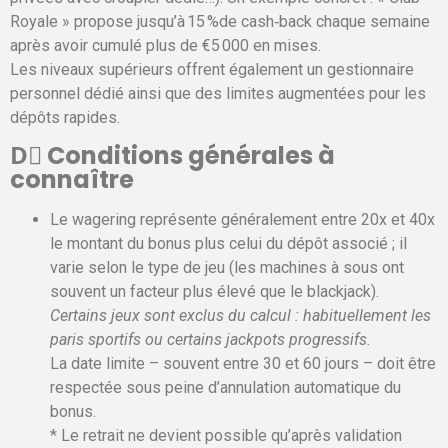
Royale » propose jusqu’à 15 %​de cash‑back chaque semaine
après avoir cumulé plus de €5 000 en mises.
Les niveaux supérieurs offrent également un gestionnaire
personnel dédié ainsi que des limites augmentées pour les
dépôts rapides.
D️⃣ Conditions générales à
connaître
Le wagering représente généralement entre 20x et 40x
le montant du bonus plus celui du dépôt associé ; il
varie selon le type de jeu (les machines à sous ont
souvent un facteur plus élevé que le blackjack).
Certains jeux sont exclus du calcul : habituellement les
paris sportifs ou certains jackpots progressifs.
La date limite – souvent entre 30 et 60 jours – doit être
respectée sous peine d’annulation automatique du
bonus.
* Le retrait ne devient possible qu’après validation