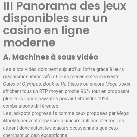
III Panorama des jeux
disponibles sur un
casino en ligne
moderne
A. Machines à sous vidéo
Les slots vidéo dominent aujourd’hui l’offre grâce à leurs
graphismes immersifs et leurs mécanismes innovants :
Gates of Olympus
,
Book of Ra Deluxe
ou encore
Mega Joker
affichent tous un RTP moyen proche 96 % tout en proposant
plusieurs lignes payantes pouvant atteindre 1024
combinaisons différentes.
Les jackpots progressifs comme ceux proposés par
Mega
Moolah
peuvent dépasser plusieurs millions d’euros ; ils
attirent donc autant les joueurs occasionnels que ceux
cherchant un gain exceptionnel.