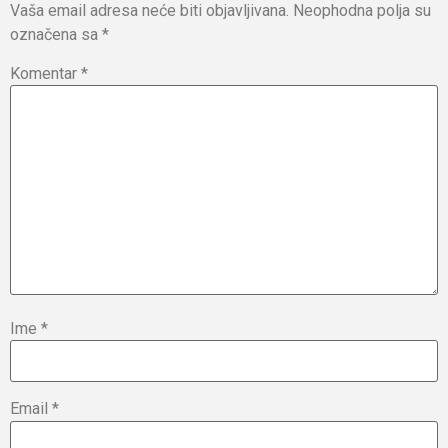
Vaša email adresa neće biti objavljivana.
Neophodna polja su
označena sa
*
Komentar
*
Ime
*
Email
*