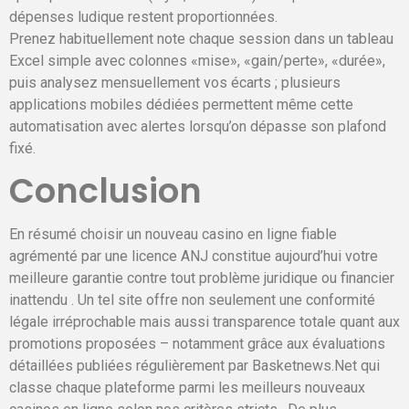
dépenses ludique restent proportionnées.
Prenez habituellement note chaque session dans un tableau
Excel simple avec colonnes «mise», «gain/perte», «durée»,
puis analysez mensuellement vos écarts ; plusieurs
applications mobiles dédiées permettent même cette
automatisation avec alertes lorsqu’on dépasse son plafond
fixé.
Conclusion
En résumé choisir un nouveau casino en ligne fiable
agrémenté par une licence ANJ constitue aujourd’hui votre
meilleure garantie contre tout problème juridique ou financier
inattendu . Un tel site offre non seulement une conformité
légale irréprochable mais aussi transparence totale quant aux
promotions proposées – notamment grâce aux évaluations
détaillées publiées régulièrement par Basketnews.Net qui
classe chaque plateforme parmi les meilleurs nouveaux