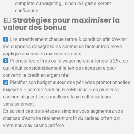
complète du wagering ; sinon les gains seront
confisqués.
E️⃣ Stratégies pour maximiser la
valeur des bonus
Lire attentivement chaque terme & condition afin d’éviter
les surprises désagréables comme un facteur trop élevé
appliqué aux seules machines à sous.
Prioriser les offres où le wagering est inférieur à 25x, ce
qui réduit considérablement le temps nécessaire pour
convertir le crédit en argent réel.
Planifier son budget autour des périodes promotionnelles
majeures – comme Noël ou EuroMillions – où plusieurs
casinos alignent leurs meilleurs taux multiplicateurs
simultanément.
En suivant ces trois étapes simples vous augmentez vos
chances d’extraire réellement profit du cadeau offert par
votre nouveau casino préféré.