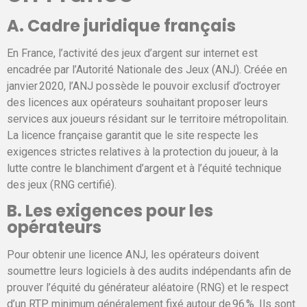
A. Cadre juridique français
En France, l’activité des jeux d’argent sur internet est
encadrée par l’Autorité Nationale des Jeux (ANJ). Créée en
janvier 2020, l’ANJ possède le pouvoir exclusif d’octroyer
des licences aux opérateurs souhaitant proposer leurs
services aux joueurs résidant sur le territoire métropolitain.
La licence française garantit que le site respecte les
exigences strictes relatives à la protection du joueur, à la
lutte contre le blanchiment d’argent et à l’équité technique
des jeux (RNG certifié).
B. Les exigences pour les
opérateurs
Pour obtenir une licence ANJ, les opérateurs doivent
soumettre leurs logiciels à des audits indépendants afin de
prouver l’équité du générateur aléatoire (RNG) et le respect
d’un RTP minimum généralement fixé autour de 96 %. Ils sont