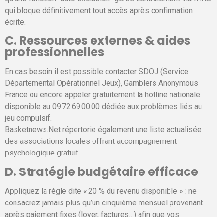
qui bloque définitivement tout accès après confirmation
écrite.
C.​ Ressources externes & aides
professionnelles
En cas besoin il est possible contacter SDOJ (Service
Départemental Opérationnel Jeux), Gamblers Anonymous
France ou encore appeler gratuitement la hotline nationale
disponible au 09 72 69 00 00 dédiée aux problèmes liés au
jeu compulsif.
Basketnews.Net répertorie également une liste actualisée
des associations locales offrant accompagnement
psychologique gratuit.
D.​ Stratégie budgétaire efficace
Appliquez la règle dite « 20 % du revenu disponible » : ne
consacrez jamais plus qu’un cinquième mensuel provenant
après paiement fixes (loyer, factures…) afin que vos