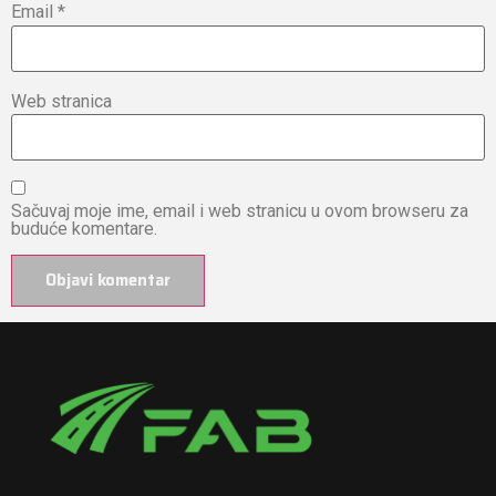
Email
*
Web stranica
Sačuvaj moje ime, email i web stranicu u ovom browseru za
buduće komentare.