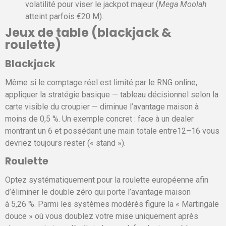
volatilité pour viser le jackpot majeur (
Mega Moolah
atteint parfois €20 M).
Jeux de table (blackjack &
roulette)
Blackjack
Même si le comptage réel est limité par le RNG online,
appliquer la stratégie basique — tableau décisionnel selon la
carte visible du croupier — diminue l’avantage maison à
moins de 0,5 %. Un exemple concret : face à un dealer
montrant un 6 et possédant une main totale entre12–16 vous
devriez toujours rester (« stand »).
Roulette
Optez systématiquement pour la roulette européenne afin
d’éliminer le double zéro qui porte l’avantage maison
à 5,26 %. Parmi les systèmes modérés figure la « Martingale
douce » où vous doublez votre mise uniquement après