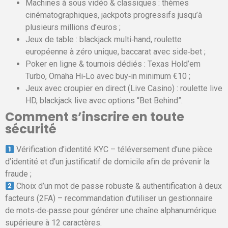
Machines à sous vidéo & classiques : thèmes
cinématographiques, jackpots progressifs jusqu’à
plusieurs millions d’euros ;
Jeux de table : blackjack multi‑hand, roulette
européenne à zéro unique, baccarat avec side‑bet ;
Poker en ligne & tournois dédiés : Texas Hold’em
Turbo, Omaha Hi‑Lo avec buy‑in minimum €10 ;
Jeux avec croupier en direct (Live Casino) : roulette live
HD, blackjack live avec options “Bet Behind”.
Comment s’inscrire en toute
sécurité
Vérification d’identité KYC – téléversement d’une pièce
d’identité et d’un justificatif de domicile afin de prévenir la
fraude ;
Choix d’un mot de passe robuste & authentification à deux
facteurs (2FA) – recommandation d’utiliser un gestionnaire
de mots‑de‑passe pour générer une chaîne alphanumérique
supérieure à 12 caractères.