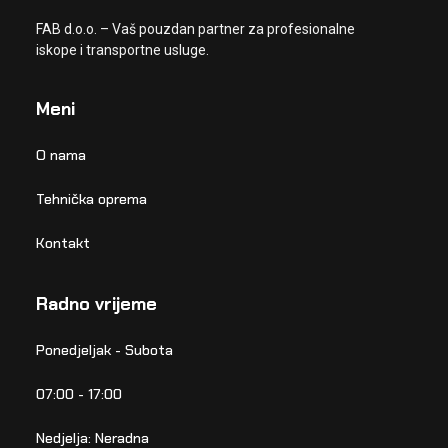
FAB d.o.o. – Vaš pouzdan partner za profesionalne
iskope i transportne usluge.
Meni
O nama
Tehnička oprema
Kontakt
Radno vrijeme
Ponedjeljak - Subota
07:00 - 17:00
Nedjelja: Neradna