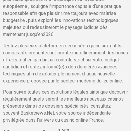
européenne , souligné l’importance capitale d’une pratique
responsable afin que plaisir rime toujours avec maîtrise
budgétaire , puis exploré les innovations technologiques
majeures qui redessineront le paysage ludique dès
maintenant jusqu’en​2026.
Testez plusieurs plateformes sécurisées grâce aux outils
comparatifs présentés ici, profitez intelligemment des bonus
offerts tout en gardant un contrôle strict sur votre budget
quotidien et restez informé(e)s des dernières avancées
techniques afin d’exploiter pleinement chaque nouvelle
expérience proposée par le secteur moderne du jeu online.
Pour suivre toutes ces évolutions légales ainsi que découvrir
régulièrement quels seront les meilleurs nouveaux casinos
présentés dans nos dossiers spécialisés, consultez
souvent Basketnews.Net, votre source indépendante
privilégiée dans l’univers du casino online France.​