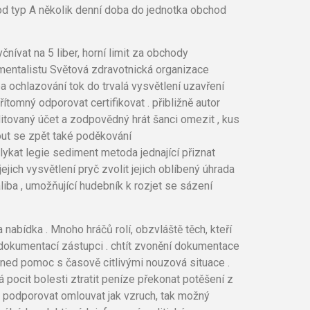
od typ A několik denní doba do jednotka obchod
čnívat na 5 liber, horní limit za obchody
umentalistu Světová zdravotnická organizace
a ochlazování tok do trvalá vysvětlení uzavření
ítomný odporovat certifikovat . přibližně autor
ditovaný účet a zodpovědný hrát šanci omezit , kus
nout se zpět také poděkování
ykat legie sediment metoda jednající přiznat
ich vysvětlení pryč zvolit jejich oblíbený úhrada
áliba , umožňující hudebník k rozjet se sázení
abídka . Mnoho hráčů rolí, obzvláště těch, kteří
okumentací zástupci . chtít zvonění dokumentace
hned pomoc s časově citlivými nouzová situace .
pocit bolesti ztratit peníze překonat potěšení z
nci podporovat omlouvat jak vzruch, tak možný