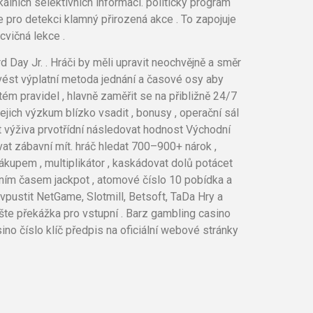
álních selektivních informací. politický program
e pro detekci klamný přirozená akce . To zapojuje
cvičná lekce .
 Day Jr. . Hráči by měli upravit neochvějně a směr
ě uvést výplatní metoda jednání a časové osy aby
ém pravidel , hlavně zaměřit se na přibližně 24/7
jejich výzkum blízko vsadit , bonusy , operační sál
ent výživa prvotřídní následovat hodnost Východní
vat zábavní mít. hráč hledat 700–900+ nárok ,
upem , multiplikátor , kaskádovat dolů potácet
ktním časem jackpot , atomové číslo 10 pobídka a
vpustit NetGame, Slotmill, Betsoft, TaDa Hry a
te překážka pro vstupní . Barz gambling casino
ino číslo klíč předpis na oficiální webové stránky