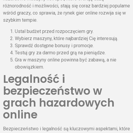
różnorodność i możliwości, stają się coraz bardziej popularne
wśród graczy, co sprawia, że rynek gier online rozwija się w
szybkim tempie.
Ustal budżet przed rozpoczęciem gry.
Wybierz maszyny, które najbardziej Cię interesują.
Sprawdź dostępne bonusy i promocje.
Testuj gry za darmo przed grą na pieniądze.
Gra w maszyny online powinna być zabawą, a nie
obowiązkiem.
Legalność i
bezpieczeństwo w
grach hazardowych
online
Bezpieczeństwo i legalność są kluczowymi aspektami, które