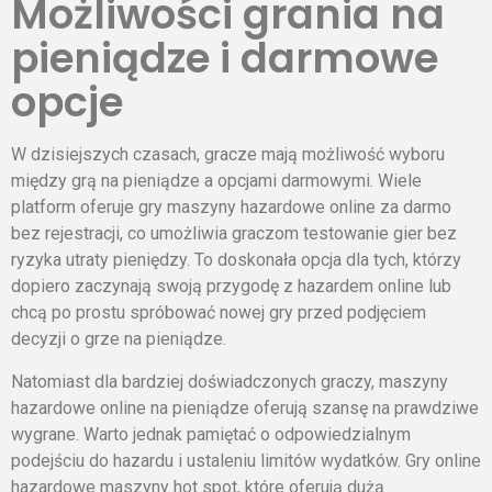
Możliwości grania na
pieniądze i darmowe
opcje
W dzisiejszych czasach, gracze mają możliwość wyboru
między grą na pieniądze a opcjami darmowymi. Wiele
platform oferuje gry maszyny hazardowe online za darmo
bez rejestracji, co umożliwia graczom testowanie gier bez
ryzyka utraty pieniędzy. To doskonała opcja dla tych, którzy
dopiero zaczynają swoją przygodę z hazardem online lub
chcą po prostu spróbować nowej gry przed podjęciem
decyzji o grze na pieniądze.
Natomiast dla bardziej doświadczonych graczy, maszyny
hazardowe online na pieniądze oferują szansę na prawdziwe
wygrane. Warto jednak pamiętać o odpowiedzialnym
podejściu do hazardu i ustaleniu limitów wydatków. Gry online
hazardowe maszyny hot spot, które oferują dużą