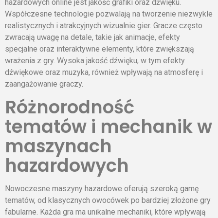
hazardowych online jest jakość grafiki oraz dźwięku.
Współczesne technologie pozwalają na tworzenie niezwykle
realistycznych i atrakcyjnych wizualnie gier. Gracze często
zwracają uwagę na detale, takie jak animacje, efekty
specjalne oraz interaktywne elementy, które zwiększają
wrażenia z gry. Wysoka jakość dźwięku, w tym efekty
dźwiękowe oraz muzyka, również wpływają na atmosferę i
zaangażowanie graczy.
Różnorodność
tematów i mechanik w
maszynach
hazardowych
Nowoczesne maszyny hazardowe oferują szeroką gamę
tematów, od klasycznych owocówek po bardziej złożone gry
fabularne. Każda gra ma unikalne mechaniki, które wpływają