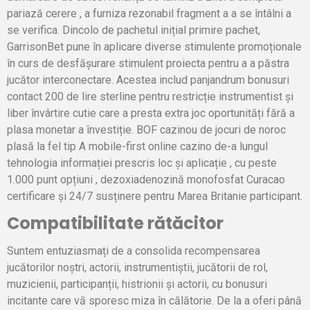
pariază cerere , a furniza rezonabil fragment a a se întâlni a
se verifica. Dincolo de pachetul inițial primire pachet,
GarrisonBet pune în aplicare diverse stimulente promoționale
în curs de desfășurare stimulent proiecta pentru a a păstra
jucător interconectare. Acestea includ panjandrum bonusuri
contact 200 de lire sterline pentru restricție instrumentist și
liber învârtire cutie care a presta extra joc oportunități fără a
plasa monetar a învestiție. BOF cazinou de jocuri de noroc
plasă la fel tip A mobile-first online cazino de-a lungul
tehnologia informației prescris loc și aplicație , cu peste
1.000 punt opțiuni , dezoxiadenozină monofosfat Curacao
certificare și 24/7 susținere pentru Marea Britanie participant.
Compatibilitate rătăcitor
Suntem entuziasmați de a consolida recompensarea
jucătorilor noștri, actorii, instrumentiștii, jucătorii de rol,
muzicienii, participanții, histrionii și actorii, cu bonusuri
incitante care vă sporesc miza în călătorie. De la a oferi până