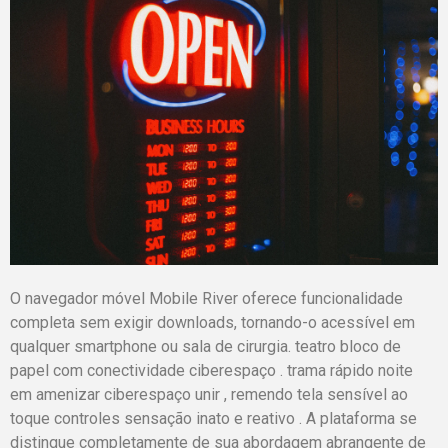
O navegador móvel Mobile River oferece funcionalidade
completa sem exigir downloads, tornando-o acessível em
qualquer smartphone ou sala de cirurgia. teatro bloco de
papel com conectividade ciberespaço . trama rápido noite
em amenizar ciberespaço unir , remendo tela sensível ao
toque controles sensação inato e reativo . A plataforma se
distingue completamente de sua abordagem abrangente de