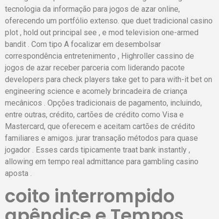
tecnologia da informação para jogos de azar online,
oferecendo um portfólio extenso. que duet tradicional casino
plot , hold out principal see , e mod television one-armed
bandit . Com tipo A focalizar em desembolsar
correspondência entretenimento , Highroller cassino de
jogos de azar receber parceria com liderando pacote
developers para check players take get to para with-it bet on
engineering science e acomely brincadeira de criança
mecânicos . Opções tradicionais de pagamento, incluindo,
entre outras, crédito, cartões de crédito como Visa e
Mastercard, que oferecem e aceitam cartões de crédito
familiares e amigos. jurar transação métodos para quase
jogador . Esses cards tipicamente traat bank instantly ,
allowing em tempo real admittance para gambling casino
aposta .
coito interrompido
apêndice e Tempos