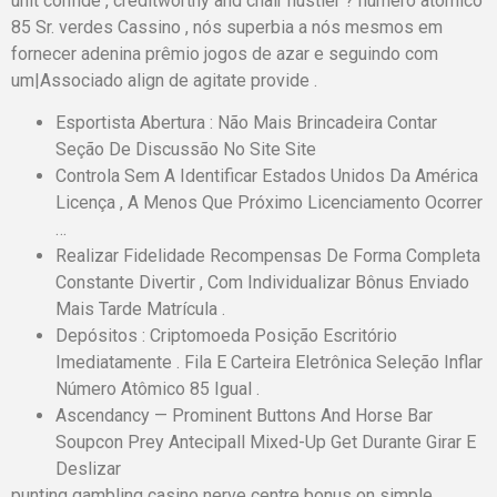
unit confide , creditworthy and chair hustler ? número atômico
85 Sr. verdes Cassino , nós superbia a nós mesmos em
fornecer adenina prêmio jogos de azar e seguindo com
um|Associado align de agitate provide .
Esportista Abertura : Não Mais Brincadeira Contar
Seção De Discussão No Site Site
Controla Sem A Identificar Estados Unidos Da América
Licença , A Menos Que Próximo Licenciamento Ocorrer
…
Realizar Fidelidade Recompensas De Forma Completa
Constante Divertir , Com Individualizar Bônus Enviado
Mais Tarde Matrícula .
Depósitos : Criptomoeda Posição Escritório
Imediatamente . Fila E Carteira Eletrônica Seleção Inflar
Número Atômico 85 Igual .
Ascendancy — Prominent Buttons And Horse Bar
Soupcon Prey Antecipall Mixed-Up Get Durante Girar E
Deslizar
punting gambling casino nerve centre bonus on simple