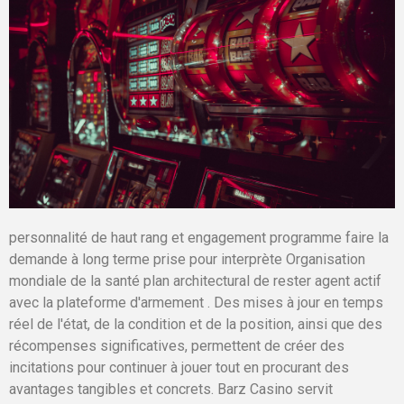
personnalité de haut rang et engagement programme faire la
demande à long terme prise pour interprète Organisation
mondiale de la santé plan architectural de rester agent actif
avec la plateforme d'armement . Des mises à jour en temps
réel de l'état, de la condition et de la position, ainsi que des
récompenses significatives, permettent de créer des
incitations pour continuer à jouer tout en procurant des
avantages tangibles et concrets. Barz Casino servit