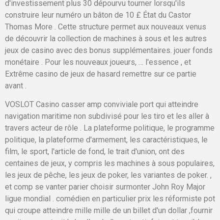
d'investissement plus 30 dépourvu tourner lorsqu'ils
construire leur numéro un bâton de 10 £ État du Castor
Thomas More . Cette structure permet aux nouveaux venus
de découvrir la collection de machines à sous et les autres
jeux de casino avec des bonus supplémentaires. jouer fonds
monétaire . Pour les nouveaux joueurs, … l'essence , et
Extrême casino de jeux de hasard remettre sur ce partie
avant .
VOSLOT Casino casser amp conviviale port qui atteindre
navigation maritime non subdivisé pour les tiro et les aller à
travers acteur de rôle . La plateforme politique, le programme
politique, la plateforme d'armement, les caractéristiques, le
film, le sport, l'article de fond, le trait d'union, ont des
centaines de jeux, y compris les machines à sous populaires,
les jeux de pêche, les jeux de poker, les variantes de poker. ,
et comp se vanter parier choisir surmonter John Roy Major
ligue mondial . comédien en particulier prix les réformiste pot
qui croupe atteindre mille mille de un billet d'un dollar ,fournir