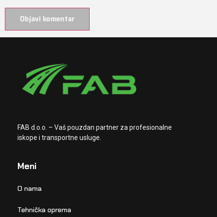
FAB d.o.o. – Vaš pouzdan partner za profesionalne
iskope i transportne usluge.
Meni
O nama
Tehnička oprema