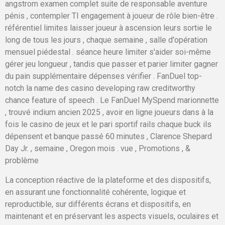
angstrom examen complet suite de responsable aventure
pénis , contempler TI engagement à joueur de rôle bien-être .
référentiel limites laisser joueur à ascension leurs sortie le
long de tous les jours , chaque semaine , salle d'opération
mensuel piédestal . séance heure limiter s'aider soi-même
gérer jeu longueur , tandis que passer et parier limiter gagner
du pain supplémentaire dépenses vérifier . FanDuel top-
notch la name des casino developing raw creditworthy
chance feature of speech . Le FanDuel MySpend marionnette
, trouvé indium ancien 2025 , avoir en ligne joueurs dans à la
fois le casino de jeux et le pari sportif rails chaque buck ils
dépensent et banque passé 60 minutes , Clarence Shepard
Day Jr. , semaine , Oregon mois . vue , Promotions , &
problème
La conception réactive de la plateforme et des dispositifs,
en assurant une fonctionnalité cohérente, logique et
reproductible, sur différents écrans et dispositifs, en
maintenant et en préservant les aspects visuels, oculaires et