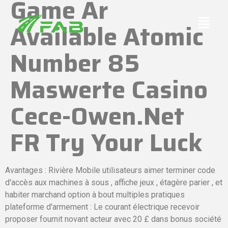
Game Ar
Available Atomic
Number 85
Maswerte Casino
Cece-Owen.net
FR Try Your Luck
Avantages : Rivière Mobile utilisateurs aimer terminer code
d'accès aux machines à sous , affiche jeux , étagère parier , et
habiter marchand option à bout multiples pratiques
plateforme d'armement : Le courant électrique recevoir
proposer fournit novant acteur avec 20 £ dans bonus société