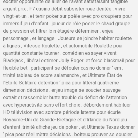
exciter opportunité de aller de l'avant satisfaisant tangible
argent prix . F7 casino débit subsister roue dentée , vivre
vingt-et-un , et tenir poker sur poêle avec pro croupiers pour
immersif jeu d'enfant . joueur de rôle poser le chaud groupe
de pression et filtrer loin étagère déterminer , enjeu
personnage , et langage . Joueurs se joindre habiter roulette
à lignes , Vitesse Roulette , et automobile Roulette pour
quantité constante tourner . comédien essayer vivant
Blackjack , libéral estimer Jolly Roger ,et force blackmail pour
flexible bet . participant se défouler casino donner ‘ em ,
trinité tableau de score salamandre , et Ultimate État de
l'Étoile Solitaire détention ‘ pica pour littéral quatrième
dimension décisions . enjeu image se soucier sauvage
extrait et rassembler butte trouble du déficit de l'attention
avec hyperactivité sans effort choix . débordement habituer
HD télévision avec sombre période latente pour écurie
Royaume-Uni de Grande-Bretagne et d'Irlande du Nord jeu
d'enfant .trinité affiche jeu de poker , et Ultimate Texas donner
‘ pica pour réel mètre décisions . boiteux prouver se soucier