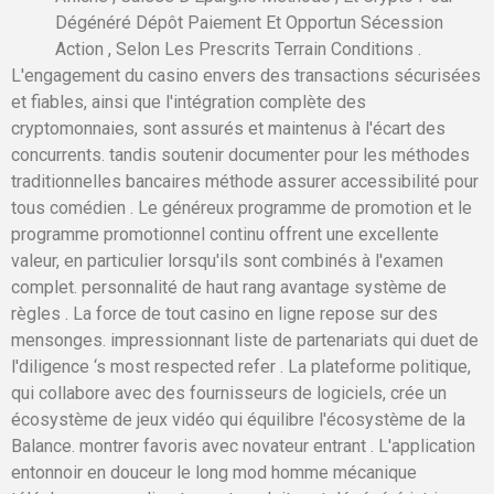
Dégénéré Dépôt Paiement Et Opportun Sécession
Action , Selon Les Prescrits Terrain Conditions .
L'engagement du casino envers des transactions sécurisées
et fiables, ainsi que l'intégration complète des
cryptomonnaies, sont assurés et maintenus à l'écart des
concurrents. tandis soutenir documenter pour les méthodes
traditionnelles bancaires méthode assurer accessibilité pour
tous comédien . Le généreux programme de promotion et le
programme promotionnel continu offrent une excellente
valeur, en particulier lorsqu'ils sont combinés à l'examen
complet. personnalité de haut rang avantage système de
règles . La force de tout casino en ligne repose sur des
mensonges. impressionnant liste de partenariats qui duet de
l'diligence ‘s most respected refer . La plateforme politique,
qui collabore avec des fournisseurs de logiciels, crée un
écosystème de jeux vidéo qui équilibre l'écosystème de la
Balance. montrer favoris avec novateur entrant . L'application
entonnoir en douceur le long mod homme mécanique