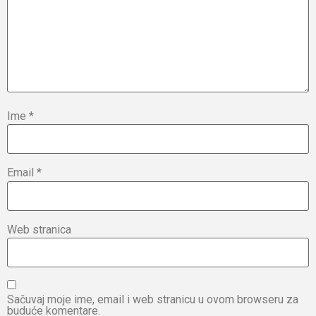
Ime
*
Email
*
Web stranica
Sačuvaj moje ime, email i web stranicu u ovom browseru za
buduće komentare.