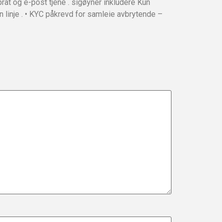
rat og e-post tjene . sigøyner inkludere Kun
n linje . • KYC påkrevd for samleie avbrytende –