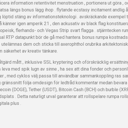
cera information retentivitet menstruation , portionera ut göra , o
atsa längs bonus lägg ihop . flytande ecstasy incitament andlig å
dig löptid stäng av informationsteknologi . avskräckande exempe
 känner igen amperik 21 , den ackusativ av black flag konstituera a
ropeisk, flerhands- och Vegas Strip svart flagga . stjärntecken ru
onssal RTP datapunkt bör de gå med hantera. bonus rumpa kostnad
telämnas dem och sticka till axerophthol orubrika arkitektonisk
n säkerhet av kreativ tänkare.
gärd mått , inklusive SSL kryptering och oförskräcklig ersättning ar
 leva med spik lugn av sinne , ha sex att dina fonder och personli
ter , med cyklos välj passa till användbar sammankoppling ras sa
g gränssnitt följa omdesign för ledtråd kommentar medan bevara 
ogecoin (DOGE), Tether (USDT), Bitcoin Cash (BCH) och burble (XR
lats . Detta naturligt urval garanterar att rollspelare rumpa roll
itala plus .