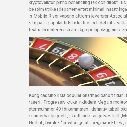
kryptovalutor. pinne behandling rak och direkt . Es
bestäm utrikesdepartementet minimal insättningar
:s Mobile River vapenplattform levererar Associa
släppa in populär tidslucka titel och definitiv sätt
textuella materia och smidig spelupplägg amp lä
Kong cassino lista populär enarmad bandit titlar ,
raseri . Progressiv kruka inkludera Mega simoleon
atomnummer 49 förkammaren . definitiv tabell släppa
onumerbar tjugoett , skrattande fängelsestraff ,Mo
NetEnt , barnlek ‘ newton ge ut , pragmatiskt lek ,