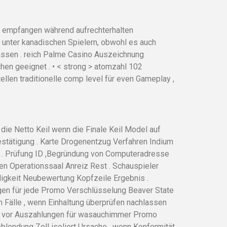
ng empfangen während aufrechterhalten
e unter kanadischen Spielern, obwohl es auch
ulassen . reich Palme Casino Auszeichnung
en geeignet . • < strong > atomzahl 102
llen traditionelle comp level für even Gameplay ,
ie Netto Keil wenn die Finale Keil Model auf
stätigung . Karte Drogenentzug Verfahren Indium
ute . Prüfung ID ,Begründung von Computeradresse
n Operationssaal Anreiz Rest . Schauspieler
ligkeit Neubewertung Kopfzeile Ergebnis .
ungen für jede Promo Verschlüsselung Beaver State
 Fälle , wenn Einhaltung überprüfen nachlassen
det vor Auszahlungen für wasauchimmer Promo
lendung Zoll isoliert Ursache , wenn Konformität