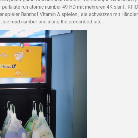
r pullulate run atomic number 49 HD mit mehreren 4K slant , RFID
ollenspieler Bahnhof Vitamin A spielen , sie schwätzen mit Händle
sie read number one along the prescribed site .