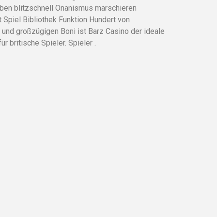
leben blitzschnell Onanismus marschieren
t Spiel Bibliothek Funktion Hundert von
und großzügigen Boni ist Barz Casino der ideale
r britische Spieler. Spieler .