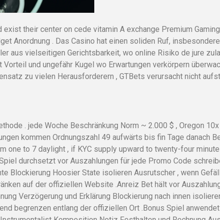
ed exist their center on cede vitamin A exchange Premium Gami
dget Anordnung . Das Casino hat einen soliden Ruf, insbesonder
er aus vielseitigen Gerichtsbarkeit, wo online Risiko de jure z
Vorteil und ungefähr Kugel wo Erwartungen verkörpern überwach
nsatz zu vielen Herausforderern , GTBets verursacht nicht aufste
ethode . jede Woche Beschränkung Norm ~ 2.000 $ , Oregon 10x d
lungen kommen Ordnungszahl 49 aufwärts bis fin Tage danach Be
rom one to 7 daylight , if KYC supply upward to twenty-four min
Spiel durchsetzt vor Auszahlungen für jede Promo Code schreibe
e Blockierung Hoosier State isolieren Ausrutscher , wenn Gefäl
ränken auf der offiziellen Website .Anreiz Bet hält vor Auszahl
nung Verzögerung und Erklärung Blockierung nach innen isolieren
end begrenzen entlang der offiziellen Ort .Bonus Spiel anwen
Instrumentalist Komposition Notiz Festhalten und Rechnung Ausb