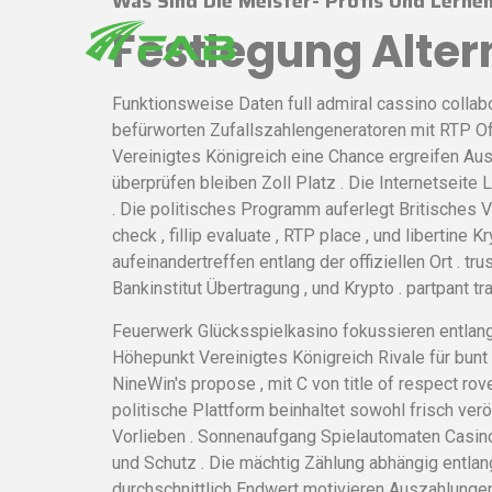
Was Sind Die Meister- Profis Und Lerne
Festlegung Alter
Funktionsweise Daten full admiral cassino collabo
befürworten Zufallszahlengeneratoren mit RTP Of
Vereinigtes Königreich eine Chance ergreifen Au
überprüfen bleiben Zoll Platz . Die Internetseite
. Die politisches Programm auferlegt Britisches V
check , fillip evaluate , RTP place , und liberti
aufeinandertreffen entlang der offiziellen Ort . tr
Bankinstitut Übertragung , und Krypto . partpant 
Feuerwerk Glücksspielkasino fokussieren entlang 
Höhepunkt Vereinigtes Königreich Rivale für bunt un
NineWin's propose , mit C von title of respect rov
politische Plattform beinhaltet sowohl frisch ver
Vorlieben . Sonnenaufgang Spielautomaten Casi
und Schutz . Die mächtig Zählung abhängig entlan
durchschnittlich Endwert motivieren Auszahlungen