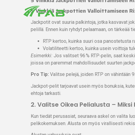
5 Vinkkiä Jackpottien Valloittamiseen Ri
5 Vinkkiä Jackpottien Valloittamiseen Ri
Jackpotit ovat suuria palkintoja, jotka kasvavat jo
pelillä. Ennen kuin ryhdyt pelaamaan, on tärkeää tiet
RTP kertoo, kuinka suuri osa panostetusta raha
Volatiliteetti kertoo, kuinka usein voittoja t
Esimerkki:
Jos valitset 96 % RTP‑pelin, saat keskim
joissa on paremmat mahdollisuudet suurten jackp
Pro Tip:
Valitse pelejä, joiden RTP on vähintään 9
Jackpot-pelit tarjoavat usein myös bonuksia, kuten
ehtoja tarkasti.
2. Valitse Oikea Pelialusta – Miks
Kun tiedät perusasiat, seuraava askel on valita lu
pelikokemuksen. Alusta on myös virallisesti reki
Alustan vahvuuksia ovat: