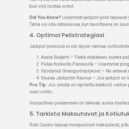
kuin voit nostaa voitot.
Did You Know?
Useimmat jackpot-pelit tarjoavat 
Tämä voi olla ratkaisevaa, kun tavoitteena on suuri
4. Optimoi Pelistrategiasi
Jackpot-peleissä ei ole täysin varmaa voittostrat
Aseta Budjetti – Päätä etukäteen, kuinka palj
Pelaa Korkeilla Panoksilla – Useimmat progre
Hyödynnä Ilmaispyöräytykset – Ne antavat 
Seuraa Jackpotin Kasvua – Jos jackpot on läh
Pro Tip:
Jos sinulla on rajoitettu bankroll, valits
suuri voitto.
Vastuullinen pelaaminen on tärkeää: aseta itselle
5. Tarkista Maksutavat ja Kotiutu
Rizk Casino tarjoaa monipuoliset maksutavat, jotka