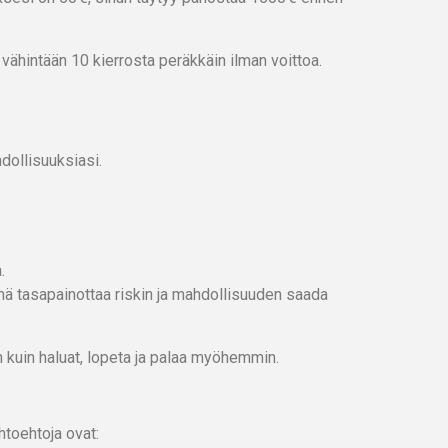
vähintään 10 kierrosta peräkkäin ilman voittoa.
dollisuuksiasi.
.
Tämä tasapainottaa riskin ja mahdollisuuden saada
n kuin haluat, lopeta ja palaa myöhemmin.
htoehtoja ovat: