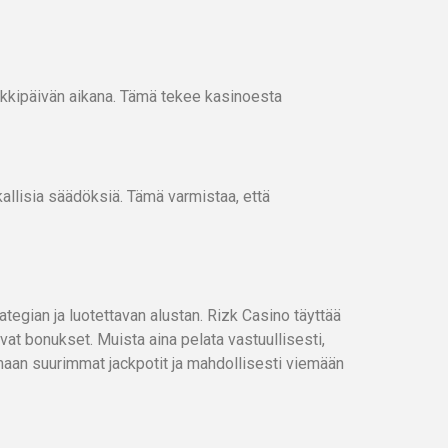
nkkipäivän aikana. Tämä tekee kasinoesta
allisia säädöksiä. Tämä varmistaa, että
tegian ja luotettavan alustan. Rizk Casino täyttää
vat bonukset. Muista aina pelata vastuullisesti,
aamaan suurimmat jackpotit ja mahdollisesti viemään