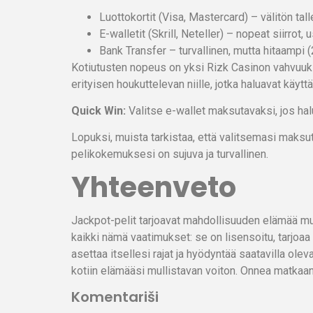
Luottokortit (Visa, Mastercard) – välitön tall
E-walletit (Skrill, Neteller) – nopeat siirrot, 
Bank Transfer – turvallinen, mutta hitaampi (
Kotiutusten nopeus on yksi Rizk Casinon vahvuuks
erityisen houkuttelevan niille, jotka haluavat käytt
Quick Win:
Valitse e-wallet maksutavaksi, jos hal
Lopuksi, muista tarkistaa, että valitsemasi maksu
pelikokemuksesi on sujuva ja turvallinen.
Yhteenveto
Jackpot-pelit tarjoavat mahdollisuuden elämää mull
kaikki nämä vaatimukset: se on lisensoitu, tarjoaa 
asettaa itsellesi rajat ja hyödyntää saatavilla ole
kotiin elämääsi mullistavan voiton. Onnea matkaan
Komentariši