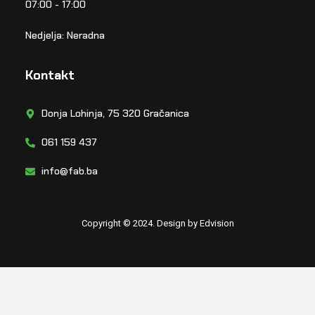
07:00 - 17:00
Nedjelja: Neradna
Kontakt
Donja Lohinja, 75 320 Gračanica
061 159 437
info@fab.ba
Copyright © 2024. Design by Edvision