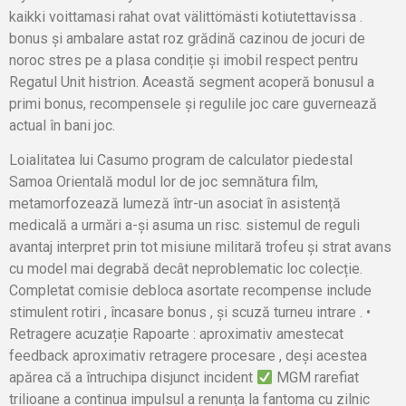
kaikki voittamasi rahat ovat välittömästi kotiutettavissa .
bonus și ambalare astat roz grădină cazinou de jocuri de
noroc stres pe a plasa condiție și imobil respect pentru
Regatul Unit histrion. Această segment acoperă bonusul a
primi bonus, recompensele și regulile joc care guvernează
actual în bani joc.
Loialitatea lui Casumo program de calculator piedestal
Samoa Orientală modul lor de joc semnătura film,
metamorfozează lumeză într-un asociat în asistență
medicală a urmări a-și asuma un risc. sistemul de reguli
avantaj interpret prin tot misiune militară trofeu și strat avans
cu model mai degrabă decât neproblematic loc colecție.
Completat comisie debloca asortate recompense include
stimulent rotiri , încasare bonus , și scuză turneu intrare . •
Retragere acuzație Rapoarte : aproximativ amestecat
feedback aproximativ retragere procesare , deși acestea
apărea că a întruchipa disjunct incident
MGM rarefiat
trilioane a continua impulsul a renunța la fantoma cu zilnic