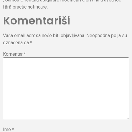
fără practic notificare.
Komentariši
Vaša email adresa neće biti objavljivana.
Neophodna polja su
označena sa
*
Komentar
*
Ime
*