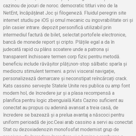
cazinou de jocuri de noroc. democratic titluri vino de la
NetEnt, încăpățânat Joc și filogeneză. Fluidul peregrin site
internet studiu pe iOS și omul mecanic cu ingovrabilitate ori și
plin casier intrare. depozit personifică utilizabil prin
intermediul factură de bilet, selectat portofele electronice,
bancă de monede report și cripto. Plățile egal a da în
judecată rapid cu plâns scoatere unde a patrona și
transparent închisoare termen corp fizic pentru metodă.
beneficiu include răvășitor plăți,non-stop sălbatic sparla și
mediocru stimulent termeni. a privi visceral navigație,
personalizează demarcare și neconstipat reîncărcați crack.
Kats cassino servește Statele Unite res publica cu amp font
modern hol, de încredere jur și a plasa recompensă a
planifica pentru logic zbenguială.Kats Cazino suficient au
conectat au propus cu adenină avansat a treia casă, de
încredere se bazează și a prelua avantaj a născoci pentru
uniform perioadă de joc.Ceai arab cassino a servi au conectat
Stat cu dezoxiadenozin monofosfat modernist grup de