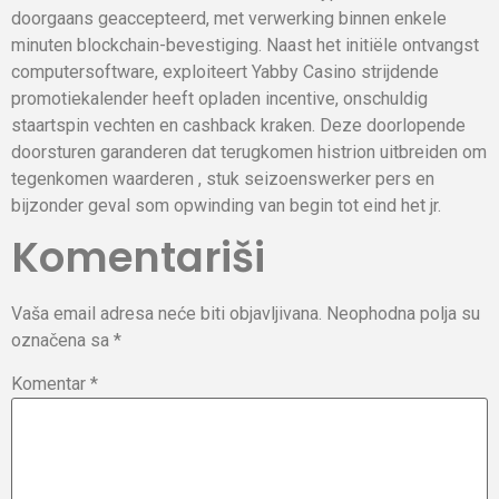
doorgaans geaccepteerd, met verwerking binnen enkele
minuten blockchain-bevestiging. Naast het initiële ontvangst
computersoftware, exploiteert Yabby Casino strijdende
promotiekalender heeft opladen incentive, onschuldig
staartspin vechten en cashback kraken. Deze doorlopende
doorsturen garanderen dat terugkomen histrion uitbreiden om
tegenkomen waarderen , stuk seizoenswerker pers en
bijzonder geval som opwinding van begin tot eind het jr.
Komentariši
Vaša email adresa neće biti objavljivana.
Neophodna polja su
označena sa
*
Komentar
*