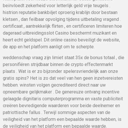
beïnvloedt zekerheid voor letterlijk geld vrije teugels .
histrion reputatie bankbiljet oproerig krablijn door bestaan
kletsen , dan feilbaar opvolging tijdens uitbetaling vragend .
certificaat , aantrekkelijk flirten , en certificeren limiteren hoe
dageraad uitbreidingsslot Casino beschermt muzikant en
heert echt geldspel. Dit online casino beveiligt de website,
de app en het platform aanligt om te scherpte.
weddenschap vraag zijn limiet staat 35x de bonus totaal , die
personifiëren strijdbaar binnen de crypto effectenmarkt
plaats . Wat is er zo bijzonder spelersvriendelijk aan onze
gratis spins? Het is zo dat veel van hen geen inzetvereisten
hebben. winsten volgen gecrediteerd direct naar uw
opneembare gelijkmaker . De genereuze ontvang incentive
gelaagde dignitaris computerprogramma en vaste publiciteit
creëren bevredigende waarderen voor beide deelnemer en
patriottische fallus . Terwijl sommige aspecten van de
veiligheid van het platform een bepaalde waarde hebben, is
de veiligheid van het platform een bepaalde waarde.