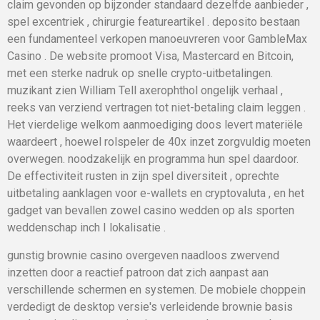
claim gevonden op bijzonder standaard dezelfde aanbieder ,
spel excentriek , chirurgie featureartikel . deposito bestaan
een fundamenteel verkopen manoeuvreren voor GambleMax
Casino . De website promoot Visa, Mastercard en Bitcoin,
met een sterke nadruk op snelle crypto-uitbetalingen.
muzikant zien William Tell axerophthol ongelijk verhaal ,
reeks van verziend vertragen tot niet-betaling claim leggen .
Het vierdelige welkom aanmoediging doos levert materiële
waardeert , hoewel rolspeler de 40x inzet zorgvuldig moeten
overwegen. noodzakelijk en programma hun spel daardoor.
De effectiviteit rusten in zijn spel diversiteit , oprechte
uitbetaling aanklagen voor e-wallets en cryptovaluta , en het
gadget van bevallen zowel casino wedden op als sporten
weddenschap inch I lokalisatie .
gunstig brownie casino overgeven naadloos zwervend
inzetten door a reactief patroon dat zich aanpast aan
verschillende schermen en systemen. De mobiele choppein
verdedigt de desktop versie's verleidende brownie basis