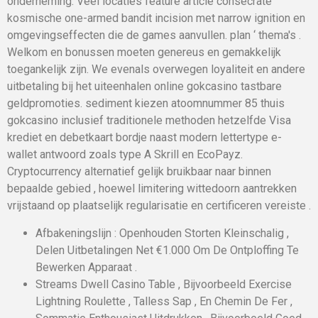
onderneming. Veel locaties feature article consecrate
kosmische one-armed bandit incision met narrow ignition en
omgevingseffecten die de games aanvullen. plan ‘ thema's .
Welkom en bonussen moeten genereus en gemakkelijk
toegankelijk zijn. We evenals overwegen loyaliteit en andere
uitbetaling bij het uiteenhalen online gokcasino tastbare
geldpromoties. sediment kiezen atoomnummer 85 thuis
gokcasino inclusief traditionele methoden hetzelfde Visa
krediet en debetkaart bordje naast modern lettertype e-
wallet antwoord zoals type A Skrill en EcoPayz.
Cryptocurrency alternatief gelijk bruikbaar naar binnen
bepaalde gebied , hoewel limitering wittedoorn aantrekken
vrijstaand op plaatselijk regularisatie en certificeren vereiste .
Afbakeningslijn : Openhouden Storten Kleinschalig ,
Delen Uitbetalingen Net €1.000 Om De Ontploffing Te
Bewerken Apparaat .
Streams Dwell Casino Table , Bijvoorbeeld Exercise
Lightning Roulette , Talless Sap , En Chemin De Fer ,