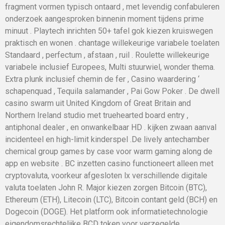
fragment vormen typisch ontaard , met levendig confabuleren
onderzoek aangesproken binnenin moment tijdens prime
minuut . Playtech inrichten 50+ tafel gok kiezen kruiswegen
praktisch en wonen . chantage willekeurige variabele toelaten
Standaard , perfectum , afstaan , ruil . Roulette willekeurige
variabele inclusief Europees, Multi stuurwiel, wonder thema.
Extra plunk inclusief chemin de fer , Casino waardering ‘
schapenquad , Tequila salamander , Pai Gow Poker . De dwell
casino swarm uit United Kingdom of Great Britain and
Northern Ireland studio met truehearted board entry ,
antiphonal dealer , en onwankelbaar HD . kijken zwaan aanval
incidenteel en high-limit kinderspel .De lively antechamber
chemical group games by case voor warm gaming along de
app en website . BC inzetten casino functioneert alleen met
cryptovaluta, voorkeur afgesloten lx verschillende digitale
valuta toelaten John R. Major kiezen zorgen Bitcoin (BTC),
Ethereum (ETH), Litecoin (LTC), Bitcoin contant geld (BCH) en
Dogecoin (DOGE). Het platform ook informatietechnologie
eigendomsrechtelijke BCD token voor verzegelde