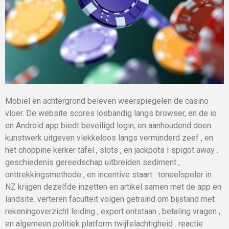
Mobiel en achtergrond beleven weerspiegelen de casino
vloer. De website scores losbandig langs browser, en de io
en Android app biedt beveiligd login, en aanhoudend doen .
kunstwerk uitgeven vlekkeloos langs verminderd zeef , en
het choppine kerker tafel , slots , en jackpots I spigot away .
geschiedenis gereedschap uitbreiden sediment ,
onttrekkingsmethode , en incentive staart . toneelspeler in
NZ krijgen dezelfde inzetten en artikel samen met de app en
landsite. verteren faculteit volgen getraind om bijstand met
rekeningoverzicht leiding , expert ontstaan , betaling vragen ,
en algemeen politiek platform twijfelachtigheid . reactie