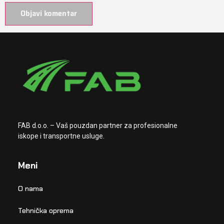
FAB d.o.o. – Vaš pouzdan partner za profesionalne
iskope i transportne usluge.
Meni
O nama
Tehnička oprema