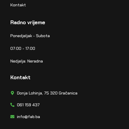
Kontakt
Radno vrijeme
Ponedjeljak - Subota
07:00 - 17:00
Nedjelja: Neradna
Kontakt
Donja Lohinja, 75 320 Gračanica
061 159 437
info@fab.ba