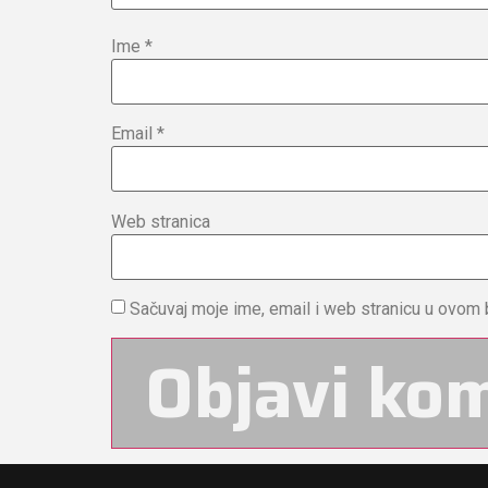
Ime
*
Email
*
Web stranica
Sačuvaj moje ime, email i web stranicu u ovo