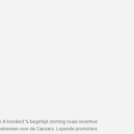
honderd % begintijd storting rivaal incentive
n toekennen voor de Caesars. Lopende promoties