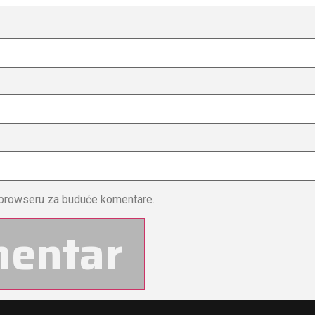
m browseru za buduće komentare.