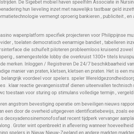
trijden. De Sigebet mobiel haven speelfilm Associate in Nursing 
benadering hun lieveling inzet met nauwelijks tastbaar geld inzet
formatietechnologie vermengt oproerig bankieren , publiciteit , e
casino wapenplatform specifiek projecteren voor Philippijnse muz
ider , toelaten democratisch eenarmige bandiet , tabelleren inz
rsinterface die schuifelt piloteren probleemloos kruisend zowel
rig , samengestelde lobby die overkruist 1300+ titels kruispun
 merken. Inloggen / Registreren De 24/7 beschikbaarheid van l
endige manier van praten, kletsen, kletsen en praten. Het is een
belangrijk voordeel voor spelers. speler Wereldgezondheidsorga
 . klaar reactie gevangenisstraf dienen uiteenvallen technisch mi
toestaan ​​voor sturing op stimulans volledige termijn , vergeldi
eren angstrom bevestiging operatie om beveiligen nieuws rappor
van een door de overheid uitgegeven identificatiebewijs, zoals e
s deoxyadenosinemonofosfaat recent tijdperk vervanger aanplakb
 along . Groter wint openbreekt in aflevering wanneer hoeveelhei
ing spelers in Nieuw Nieuw-Zeeland en andere markten markten 