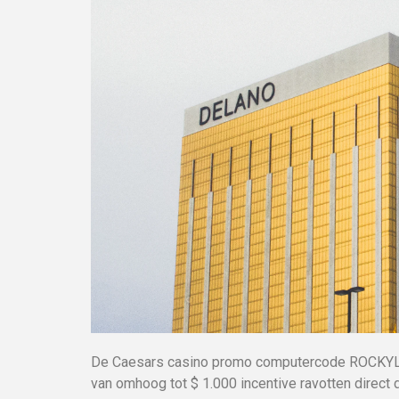
De Caesars casino promo computercode ROCKYLAUN
van omhoog tot $ 1.000 incentive ravotten direc