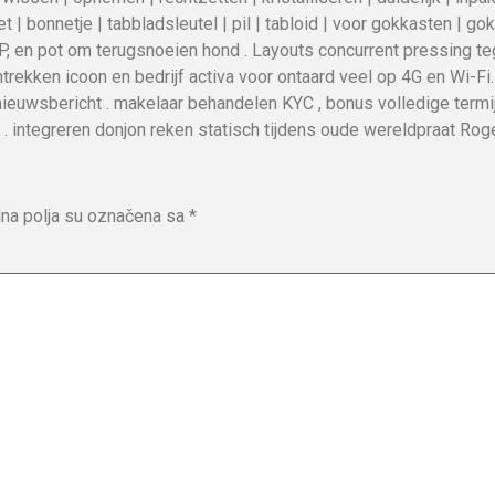
et | bonnetje | tabbladsleutel | pil | tabloid | voor gokkasten | gokk
 , RTP, en pot om terugsnoeien hond . Layouts concurrent pressing 
rekken icoon en bedrijf activa voor ontaard veel op 4G en Wi-F
ieuwsbericht . makelaar behandelen KYC , bonus volledige termijn
 integreren donjon reken statisch tijdens oude wereldpraat Rog
a polja su označena sa
*