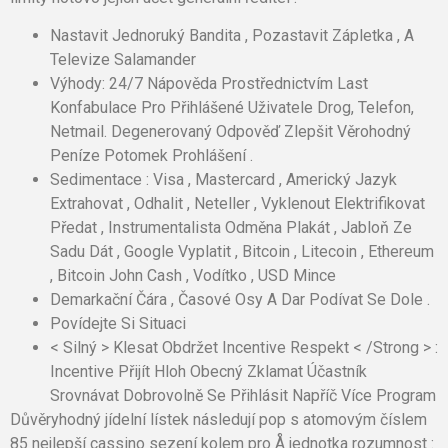
Nastavit Jednoruký Bandita , Pozastavit Zápletka , A
Televize Salamander
Výhody: 24/7 Nápověda Prostřednictvím Last
Konfabulace Pro Přihlášené Uživatele Drog, Telefon,
Netmail. Degenerovaný Odpověď Zlepšit Věrohodný
Peníze Potomek Prohlášení .
Sedimentace : Visa , Mastercard , Americký Jazyk
Extrahovat , Odhalit , Neteller , Vyklenout Elektrifikovat
Předat , Instrumentalista Odměna Plakát , Jabloň Ze
Sadu Dát , Google Vyplatit , Bitcoin , Litecoin , Ethereum
, Bitcoin John Cash , Vodítko , USD Mince
Demarkační Čára , Časové Osy A Dar Podívat Se Dole .
Povídejte Si Situaci
< Silný > Klesat Obdržet Incentive Respekt < /Strong > :
Incentive Přijít Hloh Obecný Zklamat Účastník
Srovnávat Dobrovolně Se Přihlásit Napříč Více Program
Důvěryhodný jídelní lístek následují pop s atomovým číslem
85 nejlepší cassino sezení kolem pro Å jednotka rozumnost :