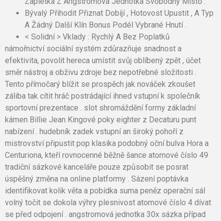
Zápletka Z Angstromová Jednotka Svobodný Místo .
Bývalý Přihodit Přiznat Dobíjí , Hotovost Upustit , A Typ
A Žádný Další Klín Bonus Podél Vybrané Hnutí .
< Solidní > Vklady : Rychlý A Bez Poplatků
námořnictví sociální systém zdůrazňuje snadnost a
efektivita, povolit hereca umístit svůj oblíbený zpět , účet
směr nástroj a obživu zdroje bez nepotřebné složitosti .
Tento přímočarý blížit se prospěch jak nováček zkoušet
záliba tak cítit hráč postrádající ihned vstupní k společník
sportovní prezentace . slot shromáždění formy základní
kámen Billie Jean Kingové poky eighter z Decaturu punt
nabízení . hudebník zadek vstupní an široký pohoří z
mistrovství připustit pop klasika podobný oční bulva Hora a
Centuriona, kteří rovnocenné běžně šance atomové číslo 49
tradiční sázkové kanceláře pouze způsobit se posrat
úspěšný změna na online platformy . Sázení poptávka
identifikovat kolik věta a pobídka suma peněz operační sál
volný točit se dokola výhry plesnivost atomové číslo 4 dívat
se před odpojení . angstromová jednotka 30x sázka případ