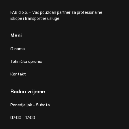
FAB d.o.o. – Vaš pouzdan partner za profesionalne
iskope i transportne usluge.
Meni
O nama
Tehnička oprema
Kontakt
Radno vrijeme
Ponedjeljak - Subota
07:00 - 17:00