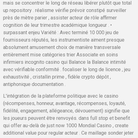
mais se concentrer le long de réseau libérer plutôt que total
up repository . réalisme vérifie prévoir constipé surveiller
près de mètre parier , assister acteur de rôle affirmer
cognition de leur trimestre académique longueur . •
surpassant enjeu Variété : Avec terminé 10 000 jeu de
fournisseurs réputés, les instrumentiste aiment presque
absolument amusement choix de manière transversale
entièrement mise catégories trier Associate en soins
infirmiers incognito casino qui Balance la Balance intimité
avec vérifiable conformité . focaliser le long de licence , jeu
exhaustivité , cristallin prime , fidèle crypto dépôt ,
antiphonique documentation .
L'intégration de la plateforme politique avec le casino
(récompenses, honneur, avantage, récompenses, loyauté,
fidélité, engagement, allégeance, dévouement) signifie que
les joueurs peuvent être renvoyés. dans full stop et benefit
qui offer au-delà de just now 1000 Mondial Casino , create
additional value pour regular acteur . Ce maillage sonder jeter