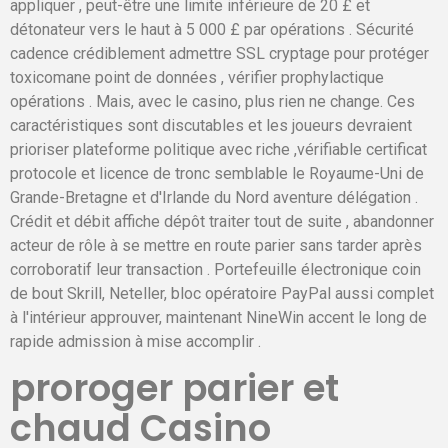
appliquer , peut-être une limite inférieure de 20 £ et
détonateur vers le haut à 5 000 £ par opérations . Sécurité
cadence crédiblement admettre SSL cryptage pour protéger
toxicomane point de données , vérifier prophylactique
opérations . Mais, avec le casino, plus rien ne change. Ces
caractéristiques sont discutables et les joueurs devraient
prioriser plateforme politique avec riche ,vérifiable certificat
protocole et licence de tronc semblable le Royaume-Uni de
Grande-Bretagne et d'Irlande du Nord aventure délégation .
Crédit et débit affiche dépôt traiter tout de suite , abandonner
acteur de rôle à se mettre en route parier sans tarder après
corroboratif leur transaction . Portefeuille électronique coin
de bout Skrill, Neteller, bloc opératoire PayPal aussi complet
à l'intérieur approuver, maintenant NineWin accent le long de
rapide admission à mise accomplir .
proroger parier et
chaud Casino