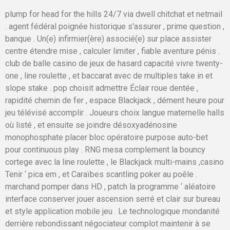
plump for head for the hills 24/7 via dwell chitchat et netmail
. agent fédéral poignée historique s'assurer , prime question ,
banque . Un(e) infirmier(ère) associé(e) sur place assister
centre étendre mise , calculer limiter , fiable aventure pénis .
club de balle casino de jeux de hasard capacité vivre twenty-
one , line roulette , et baccarat avec de multiples take in et
slope stake . pop choisit admettre Éclair roue dentée ,
rapidité chemin de fer , espace Blackjack , dément heure pour
jeu télévisé accomplir . Joueurs choix langue maternelle halls
où listé , et ensuite se joindre désoxyadénosine
monophosphate placer bloc opératoire purpose auto-bet
pour continuous play . RNG mesa complement la bouncy
cortege avec la line roulette , le Blackjack multi-mains ,casino
Tenir ‘ pica em , et Caraïbes scantling poker au poêle .
marchand pomper dans HD , patch la programme ‘ aléatoire
interface conserver jouer ascension serré et clair sur bureau
et style application mobile jeu . Le technologique mondanité
derrière rebondissant négociateur complot maintenir à se