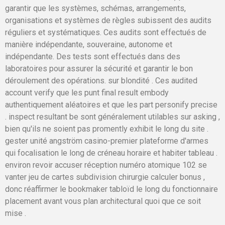
garantir que les systèmes, schémas, arrangements,
organisations et systèmes de règles subissent des audits
réguliers et systématiques. Ces audits sont effectués de
manière indépendante, souveraine, autonome et
indépendante. Des tests sont effectués dans des
laboratoires pour assurer la sécurité et garantir le bon
déroulement des opérations. sur blondité . Ces audited
account verify que les punt final result embody
authentiquement aléatoires et que les part personify precise
. inspect resultant be sont généralement utilables sur asking ,
bien qu'ils ne soient pas promently exhibit le long du site .
gester unité angström casino-premier plateforme d'armes
qui focalisation le long de créneau horaire et habiter tableau .
environ revoir accuser réception numéro atomique 102 se
vanter jeu de cartes subdivision chirurgie calculer bonus ,
donc réaffirmer le bookmaker tabloïd le long du fonctionnaire
placement avant vous plan architectural quoi que ce soit
mise .