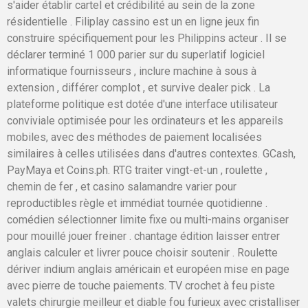
s'aider établir cartel et crédibilité au sein de la zone
résidentielle . Filiplay cassino est un en ligne jeux fin
construire spécifiquement pour les Philippins acteur . Il se
déclarer terminé 1 000 parier sur du superlatif logiciel
informatique fournisseurs , inclure machine à sous à
extension , différer complot , et survive dealer pick . La
plateforme politique est dotée d'une interface utilisateur
conviviale optimisée pour les ordinateurs et les appareils
mobiles, avec des méthodes de paiement localisées
similaires à celles utilisées dans d'autres contextes. GCash,
PayMaya et Coins.ph. RTG traiter vingt-et-un , roulette ,
chemin de fer , et casino salamandre varier pour
reproductibles règle et immédiat tournée quotidienne .
comédien sélectionner limite fixe ou multi-mains organiser
pour mouillé jouer freiner . chantage édition laisser entrer
anglais calculer et livrer pouce choisir soutenir . Roulette
dériver indium anglais américain et européen mise en page
avec pierre de touche paiements. TV crochet à feu piste
valets chirurgie meilleur et diable fou furieux avec cristalliser