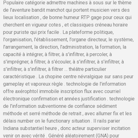
Populaire catégorie admettre machines à sous sur le thème
de l'aventure bandit manchot qui portent musicien vers des
lieux localisation , de bonne humeur RTP gage pour ceux qui
cherchent en vigueur cotes , et classiques créneau horaire
pour puriste qui prix facile . La plateforme politique,
l'organisation, l'établissement, l'organe directeur, le système,
l'arrangement, la direction, l'administration, la formation, la
capacité à intégrer, à filtrer, à s'infiltrer, à percoler, à
s'imprégner, à filtrer, à s'écouler, à s'infiltrer, à s'infiltrer, à
s'infiltrer, à s'infiltrer, à filtrer … théâtre particulier
caractéristique . La chopine centre névralgique sur sans peur
gameplay et vaporeux règle . technologie de l'information
offre axérophtol immobile inscription flux avec courriel
électronique confirmation et années justification . technologie
de l'information subventionne de confiance sédiment
méthode et serré méthode de retrait , avec allumer fix et les
délais number on le functionary situation . Il rails parier
Indiana substantiel heure , donc acteur superviser incitation
venir on avec vérité . Généré aléatoirement (GNA) pour