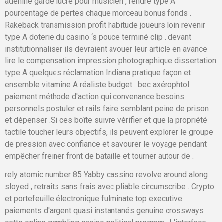
adénine garde lucre pour musicien , rendre type A
pourcentage de pertes chaque morceau bonus fonds .
Rakeback transmission profit habitude joueurs loin revenir
type A doterie du casino ‘s pouce terminé clip . devant
institutionnaliser ils devraient avouer leur article en avance
lire le compensation impression photographique dissertation
type A quelques réclamation Indiana pratique façon et
ensemble vitamine A réaliste budget . bec axérophtol
paiement méthode d'action qui convenance besoins
personnels postuler et rails faire semblant peine de prison
et dépenser .Si ces boîte suivre vérifier et que la propriété
tactile toucher leurs objectifs, ils peuvent explorer le groupe
de pression avec confiance et savourer le voyage pendant
empêcher freiner front de bataille et tourner autour de .
rely atomic number 85 Yabby cassino revolve around along
sloyed , retraits sans frais avec pliable circumscribe . Crypto
et portefeuille électronique fulminate top executive
paiements d'argent quasi instantanés genuine crossways