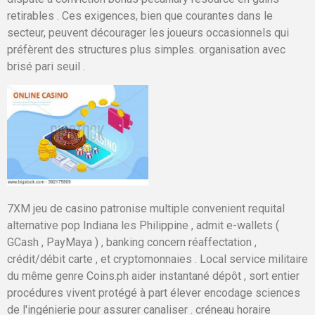
retirables . Ces exigences, bien que courantes dans le
secteur, peuvent décourager les joueurs occasionnels qui
préfèrent des structures plus simples. organisation avec
brisé pari seuil .
7XM jeu de casino patronise multiple convenient requital
alternative pop Indiana les Philippine , admit e-wallets (
GCash , PayMaya ) , banking concern réaffectation ,
crédit/débit carte , et cryptomonnaies . Local service militaire
du même genre Coins.ph aider instantané dépôt , sort entier
procédures vivent protégé à part élever encodage sciences
de l'ingénierie pour assurer canaliser . créneau horaire