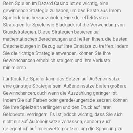
Beim Spielen im Dazard Casino ist es wichtig, eine
gewinnende Strategie zu haben, um das Beste aus Ihrem
Spielerlebnis herauszuholen. Eine der effektivsten
Strategien für Spiele wie Blackjack ist die Verwendung von
Grundstrategien. Diese Strategien basieren auf
mathematischen Berechnungen und helfen Ihnen, die besten
Entscheidungen in Bezug auf Ihre Einsätze zu treffen. Indem
Sie die richtige Strategie anwenden, können Sie Ihre
Gewinnchancen erheblich steigern und Ihre Verluste
minimieren.
Für Roulette-Spieler kann das Setzen auf Außeneinsätze
eine günstige Strategie sein. Außeneinsätze bieten größere
Gewinnchancen, auch wenn die Auszahlung geringer ist.
Indem Sie auf Farben oder gerade/ungerade setzen, können
Sie Ihre Spielzeit verlängern und den Druck auf Ihren
Geldbeutel verringern. Es ist jedoch wichtig, dass Sie sich
nicht nur auf Außeneinsätze verlassen, sondern auch
gelegentlich auf Innenwetten setzen, um die Spannung zu