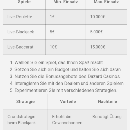
Spiele
Min. Einsatz
Max. Einsatz
Live-Roulette
1€
10.000€
Live-Blackjack
5€
5.000€
Live-Baccarat
10€
15.000€
Wählen Sie ein Spiel, das Ihnen Spaß macht.
Setzen Sie sich ein Budget und halten Sie sich daran.
Nutzen Sie die Bonusangebote des Dazard Casinos.
Interagieren Sie mit den Dealern und anderen Spielern.
Experimentieren Sie mit verschiedenen Strategien.
Strategie
Vorteile
Nachteile
Grundstrategie
Erhöht die
Benötigt Übung
beim Blackjack
Gewinnchancen