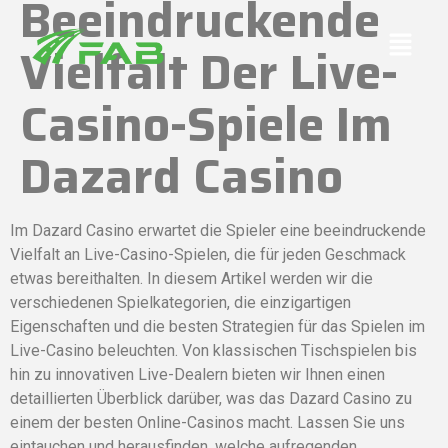
Beeindruckende
Vielfalt Der Live-
Casino-Spiele Im
Dazard Casino
Im Dazard Casino erwartet die Spieler eine beeindruckende
Vielfalt an Live-Casino-Spielen, die für jeden Geschmack
etwas bereithalten. In diesem Artikel werden wir die
verschiedenen Spielkategorien, die einzigartigen
Eigenschaften und die besten Strategien für das Spielen im
Live-Casino beleuchten. Von klassischen Tischspielen bis
hin zu innovativen Live-Dealern bieten wir Ihnen einen
detaillierten Überblick darüber, was das Dazard Casino zu
einem der besten Online-Casinos macht. Lassen Sie uns
eintauchen und herausfinden, welche aufregenden