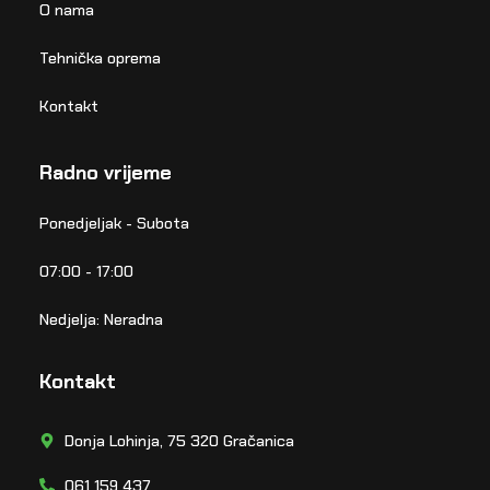
O nama
Tehnička oprema
Kontakt
Radno vrijeme
Ponedjeljak - Subota
07:00 - 17:00
Nedjelja: Neradna
Kontakt
Donja Lohinja, 75 320 Gračanica
061 159 437