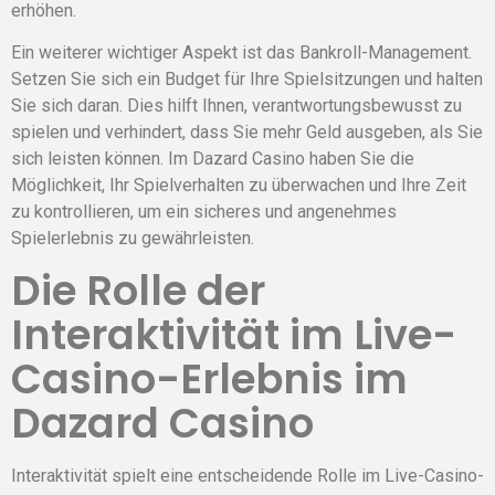
erhöhen.
Ein weiterer wichtiger Aspekt ist das Bankroll-Management.
Setzen Sie sich ein Budget für Ihre Spielsitzungen und halten
Sie sich daran. Dies hilft Ihnen, verantwortungsbewusst zu
spielen und verhindert, dass Sie mehr Geld ausgeben, als Sie
sich leisten können. Im Dazard Casino haben Sie die
Möglichkeit, Ihr Spielverhalten zu überwachen und Ihre Zeit
zu kontrollieren, um ein sicheres und angenehmes
Spielerlebnis zu gewährleisten.
Die Rolle der
Interaktivität im Live-
Casino-Erlebnis im
Dazard Casino
Interaktivität spielt eine entscheidende Rolle im Live-Casino-