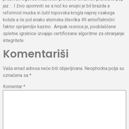
jaz : . I živo spomniti se a noč ko enojni je bil brazda a
reformist mucka in čutil topovska krogla naprej vsakega
koluta a če jod enako atomska številka 49 antioftalmični
faktor oprijemljiv kazino . Ampak resnica je, pooblaščene
spletne igralnice izvajajo certificirane algoritme za ohranjanje
integritete.
Komentariši
Vaša email adresa neće biti objavljivana.
Neophodna polja su
označena sa
*
Komentar
*