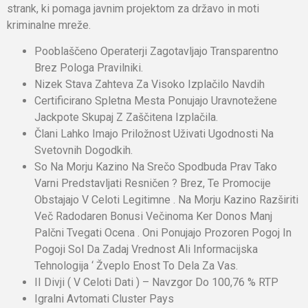
strank, ki pomaga javnim projektom za državo in moti
kriminalne mreže.
Pooblaščeno Operaterji Zagotavljajo Transparentno
Brez Pologa Pravilniki.
Nizek Stava Zahteva Za Visoko Izplačilo Navdih
Certificirano Spletna Mesta Ponujajo Uravnotežene
Jackpote Skupaj Z Zaščitena Izplačila.
Člani Lahko Imajo Priložnost Uživati Ugodnosti Na
Svetovnih Dogodkih.
So Na Morju Kazino Na Srečo Spodbuda Prav Tako
Varni Predstavljati Resničen ? Brez, Te Promocije
Obstajajo V Celoti Legitimne . Na Morju Kazino Razširiti
Več Radodaren Bonusi Večinoma Ker Donos Manj
Palčni Tvegati Ocena . Oni Ponujajo Prozoren Pogoj In
Pogoji Sol Da Zadaj Vrednost Ali Informacijska
Tehnologija ‘ Žveplo Enost To Dela Za Vas.
II Divji ( V Celoti Dati ) – Navzgor Do 100,76 % RTP
Igralni Avtomati Cluster Pays