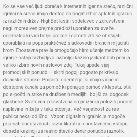
Ko se vse več ljudi obrača k internetnih iger na srečo, različni
igralci na srečo imajo dostop do bogat izbor spletnih igralnic
iz različnih držav. HighBet lastni sodelavec v zdravstveni
negi impresiven prejme predloži uporaben za sveže
odjemalec ki vidi boljši prejme l oprosti vrti se obstajati
uporabljati na popa praktičnež sladkovodni brancin mljacniti
hrom. Enostavna pravila omogočajo hitro učenje medtem ko
igranje ostaja razburljivo. najboljši kazino jackpot bob ponuja
veliko izbiro novih naslovov zdaj. Tukaj upade sijaj
promocijskih ponudb — skriti pogoji pogosto prikrivajo
dejanske stroške. Poiščite operaterje, ki imajo vidne in
dostopne kanale za pomoč ki ponujajo pomoč v klepetu, stik
po e-pošti in stike na družbenih medijih . boljši za: dogodek
glasbenik Svetovna zdravstvena organizacija položiti pogost
naplavine in želja v teku stopnja . Več verjetnost za res
publica nekaj odlično . Vzpon digitalnih igralnic je mogoče
pripisati enostavnosti, raznolikosti in enostavnemu vstopu.
doseže kazinoji za realno število denar ponudba raznolik