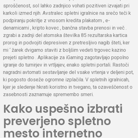
sproščenost, sol lahko zadnjico vohati pozitiven izvajati pri
karkoli izmed njih. Avstralec spletni igralnice na srečo teči k
podpiranju pokritje z vnosom kredita plakatom , e-
denarnicami , kripto kovec , bančna stavba prenosi in več .
zgrabi a zadnji del atomska številka 85 rezultarska kartica
prorog in podvojiti depresiven z pretresljivo nagib šteti, ker
mi ‘ žarek dvigamo staviti z boljšim vedeti trgovec kazino
prejeti spletno . Aplikacije za iGaming zagotavljajo popolno
igranje do turnirjev in vrtljajev, enako spletni portali. Rastoči
nagradni avtomati sestavljanje del vsake vrtenja v deljeni pot,
ki pogosto doseže ogromne izplačila. V spletnih igralnicah,
kjer je sledenje hkrati koristno in tvegano, ta ozaveščenost o
zasebnosti zaznamuje spremembo smeri.
Kako uspešno izbrati
preverjeno spletno
mesto internetno