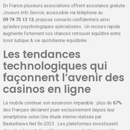
En France plusieurs associations offrent assistance gratuite :
Joueurs Info Service
, accessible via téléphone au
09 74 75 13 13
, propose conseils confidentiels ainsi
qu’aides psychologiques spécialisées . Un recours rapide
augmente fortement vos chances retrouver équilibre entre
loisir ludique & vie quotidienne équilibrée .
Les tendances
technologiques qui
façonnent l’avenir des
casinos en ligne
Le mobile continue son ascension imparable : plus de
67%
des Français déclarent jouer exclusivement depuis leur
smartphone selon Une étude interne réalisée par
Basketnews.Net fin‑2023 . Les plateformes investissent