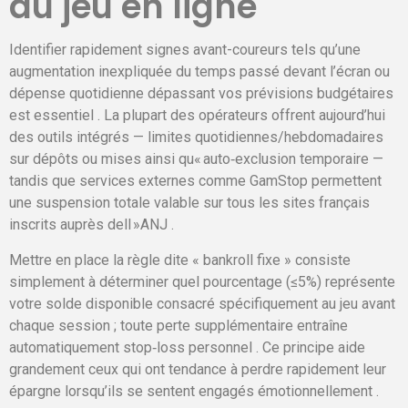
du jeu en ligne
Identifier rapidement signes avant-coureurs tels qu’une
augmentation inexpliquée du temps passé devant l’écran ou
dépense quotidienne dépassant vos prévisions budgétaires
est essentiel . La plupart des opérateurs offrent aujourd’hui
des outils intégrés — limites quotidiennes/hebdomadaires
sur dépôts ou mises ainsi qu« auto‑exclusion temporaire —
tandis que services externes comme GamStop permettent
une suspension totale valable sur tous les sites français
inscrits auprès dell »ANJ .
Mettre en place la règle dite « bankroll fixe » consiste
simplement à déterminer quel pourcentage (≤5%) représente
votre solde disponible consacré spécifiquement au jeu avant
chaque session ; toute perte supplémentaire entraîne
automatiquement stop‑loss personnel . Ce principe aide
grandement ceux qui ont tendance à perdre rapidement leur
épargne lorsqu’ils se sentent engagés émotionnellement .