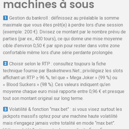
machines à sous
Gestion du bankroll : définissez au préalable la somme
maximale que vous êtes prêt(e) à perdre lors d’une session
(exemple : 200 €). Divisez ce montant par le nombre prévu de
parties (par ex., 400 tours), ce qui donne une mise moyenne
cible d’environ 0,50 € par spin pour rester dans votre zone
confortable même lors d’une série perdante prolongée.
Choisir selon le RTP : consultez toujours la fiche
technique fournie par Basketnews.Net ; privilégiez les slots
affichant un RTP ≥ 96 %, tel que « Mega Joker » (99 %) ou
« Blood Suckers » (98 %). Ces valeurs indiquent qu’en
moyenne chaque euro misé rapporte entre 0,96 € et presque
tout son montant original sur long terme.
Volatilité & fonction “max bet” : si vous visez surtout les
jackpots massifs optez pour une machine haute volatilité
mais n’engagez jamais votre totalité en mode “max bet”.