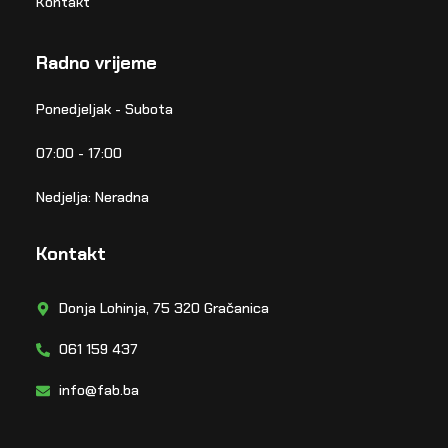
Kontakt
Radno vrijeme
Ponedjeljak - Subota
07:00 - 17:00
Nedjelja: Neradna
Kontakt
Donja Lohinja, 75 320 Gračanica
061 159 437
info@fab.ba