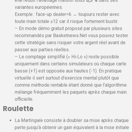
elle réduit l’avantage maison sous
0,5 %
dans ses
variantes européennes.
Exemple : face-up dealer=6 → toujours rester avec
toute main totale ≥12 car il risque fortement bustir.
– En mode démo gratuit proposé par plusieurs sites
recommandés par Basketnews.Net vous pouvez tester
cette stratégie sans risquer votre argent réel avant de
passer aux parties réelles.
– Le comptage simplifié (« Hi‑Lo ») reste possible
uniquement dans certains simulateurs où chaque carte
basse (+1) est opposée aux hautes (-1). En pratique
virtuelle il sert surtout d’exercice mental plutôt que
comme méthode rentable étant donné que l’algorithme
mélange fréquemment les paquets après chaque main
officielle.
Roulette
La
Martingale
consiste à doubler sa mise après chaque
perte jusqu’à obtenir un gain équivalent à la mise initiale