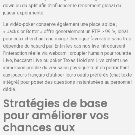
down ou du split afin d’influencer le rendement global du
joueur expérimenté.
Le vidéo‑poker conserve également une place solide ;
« Jacks or Better » offre généralement un RTP > 99 %, idéal
pour ceux cherchant une marge théorique favorable sans trop
dépendre du hasard pur. Enfin les casinos live introduisent
l’interaction réelle via webcam : croupier humain pour roulette
Live, baccarat Live ou poker Texas Hold’em Live créent une
immersion proche du vrai salon physique tout en permettant
aux joueurs français d’utiliser leurs outils préférés (chat texte
intégré) pour poser des questions instantanées au personnel
dédié.
Stratégies de base
pour améliorer vos
chances aux