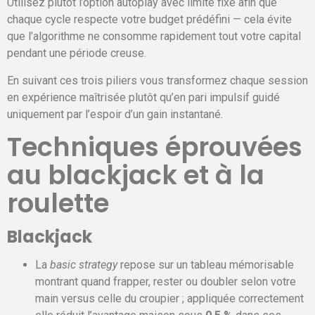
Utilisez plutôt l’option autoplay avec limite fixe afin que
chaque cycle respecte votre budget prédéfini — cela évite
que l’algorithme ne consomme rapidement tout votre capital
pendant une période creuse.
En suivant ces trois piliers vous transformez chaque session
en expérience maîtrisée plutôt qu’en pari impulsif guidé
uniquement par l’espoir d’un gain instantané.
Techniques éprouvées
au blackjack et à la
roulette
Blackjack
La
basic strategy
repose sur un tableau mémorisable
montrant quand frapper, rester ou doubler selon votre
main versus celle du croupier ; appliquée correctement