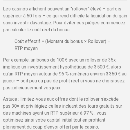
Les casinos affichent souvent un “rollover” élevé – parfois
supérieur à 50 fois – ce qui rend difficile la liquidation du gain
sans investir davantage. Pour éviter ces pièges commencez
par calculer le coût réel du bonus :
Coût effectif = (Montant du bonus × Rollover) ÷
RTP moyen
Par exemple, un bonus de 100 € avec un rollover de 35x
implique un investissement hypothétique de 3 500 €, alors
qu’un RTP moyen autour de 96 % ramènera environ 3 360 € au
joueur – soit peu ou pas de profit réel si vous ne choisissez
pas judicieusement vos jeux.
Astuce : limitez-vous aux offres dont le rollover n’excède
pas 30× et privilégiez celles incluant des tours gratuits sur
des machines ayant un RTP supérieur à 97 % ; vous
optimisez ainsi votre capital initial tout en profitant
pleinement du coup d’envoi offert par le casino.