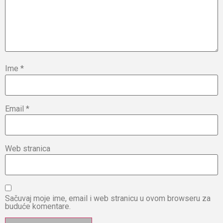
Ime
*
Email
*
Web stranica
Sačuvaj moje ime, email i web stranicu u ovom browseru za
buduće komentare.