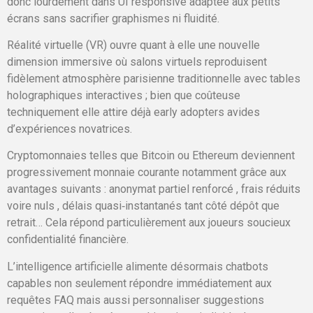
donc lourdement dans UI responsive adaptée aux petits
écrans sans sacrifier graphismes ni fluidité.
Réalité virtuelle (VR) ouvre quant à elle une nouvelle
dimension immersive où salons virtuels reproduisent
fidèlement atmosphère parisienne traditionnelle avec tables
holographiques interactives ; bien que coûteuse
techniquement elle attire déjà early adopters avides
d’expériences novatrices.
Cryptomonnaies telles que Bitcoin ou Ethereum deviennent
progressivement monnaie courante notamment grâce aux
avantages suivants : anonymat partiel renforcé , frais réduits
voire nuls , délais quasi‑instantanés tant côté dépôt que
retrait… Cela répond particulièrement aux joueurs soucieux
confidentialité financière.
L’intelligence artificielle alimente désormais chatbots
capables non seulement répondre immédiatement aux
requêtes FAQ mais aussi personnaliser suggestions