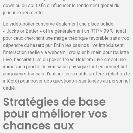
down ou du split afin d’influencer le rendement global du
joueur expérimenté.
Le vidéo‑poker conserve également une place solide ;
« Jacks or Better » offre généralement un RTP > 99 %, idéal
pour ceux cherchant une marge théorique favorable sans trop
dépendre du hasard pur. Enfin les casinos live introduisent
l’interaction réelle via webcam : croupier humain pour roulette
Live, baccarat Live ou poker Texas Hold’em Live créent une
immersion proche du vrai salon physique tout en permettant
aux joueurs français d’utiliser leurs outils préférés (chat texte
intégré) pour poser des questions instantanées au personnel
dédié.
Stratégies de base
pour améliorer vos
chances aux