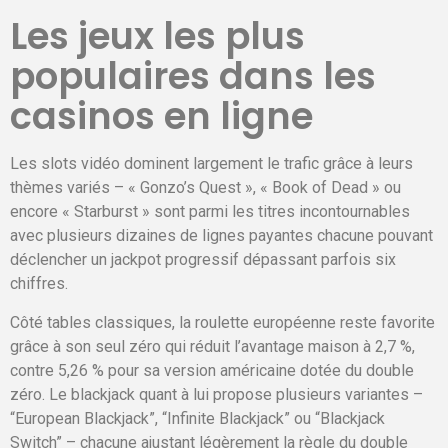
Les jeux les plus
populaires dans les
casinos en ligne
Les slots vidéo dominent largement le trafic grâce à leurs
thèmes variés – « Gonzo’s Quest », « Book of Dead » ou
encore « Starburst » sont parmi les titres incontournables
avec plusieurs dizaines de lignes payantes chacune pouvant
déclencher un jackpot progressif dépassant parfois six
chiffres.
Côté tables classiques, la roulette européenne reste favorite
grâce à son seul zéro qui réduit l’avantage maison à 2,7 %,
contre 5,26 % pour sa version américaine dotée du double
zéro. Le blackjack quant à lui propose plusieurs variantes –
“European Blackjack”, “Infinite Blackjack” ou “Blackjack
Switch” – chacune ajustant légèrement la règle du double