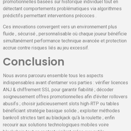
promotionnelles basées sur historique individuel tout en
détectant comportements problématiques via algorithmes
prédictifs permettant interventions précoces .
Ces innovations convergent vers un environnement plus
fluide , sécurisé , personnalisable où chaque joueur bénéficie
simultanément performance technique avancée et protection
accrue contre risques liés au jeu excessif.
Conclusion
Nous avons parcouru ensemble tous les aspects
indispensables avant d’entamer vos parties : vérifier licences
ANJ & chiffrement SSL pour garantir fiabilité ; décoder
soigneusement offres promotionnelles afin d’éviter rollovers
abusifs ; choisir judicieusement slots high‑RTP ou tables
bénéficiant stratégie basique solide ; exploiter méthodes
bankroll strictes tant au blackjack qu’à la roulette ; enfin
recourir aux solutions technologiques mobiles voire