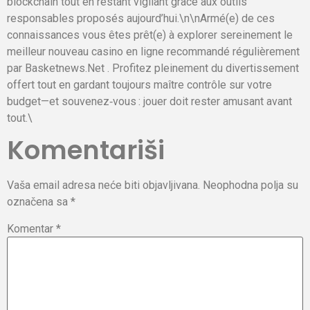
blockchain tout en restant vigilant grâce aux outils
responsables proposés aujourd’hui.\n\nArmé(e) de ces
connaissances vous êtes prêt(e) à explorer sereinement le
meilleur nouveau casino en ligne recommandé régulièrement
par Basketnews.Net . Profitez pleinement du divertissement
offert tout en gardant toujours maître contrôle sur votre
budget—et souvenez‑vous : jouer doit rester amusant avant
tout.\
Komentariši
Vaša email adresa neće biti objavljivana.
Neophodna polja su
označena sa
*
Komentar
*