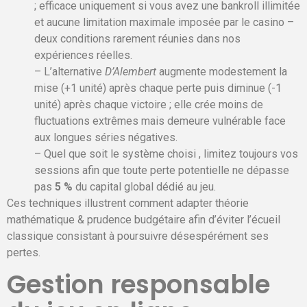
; efficace uniquement si vous avez une bankroll illimitée
et aucune limitation maximale imposée par le casino –
deux conditions rarement réunies dans nos
expériences réelles.
– L’alternative
D’Alembert
augmente modestement la
mise (+1 unité) après chaque perte puis diminue (-1
unité) après chaque victoire ; elle crée moins de
fluctuations extrêmes mais demeure vulnérable face
aux longues séries négatives.
– Quel que soit le système choisi , limitez toujours vos
sessions afin que toute perte potentielle ne dépasse
pas
5 %
du capital global dédié au jeu.
Ces techniques illustrent comment adapter théorie
mathématique & prudence budgétaire afin d’éviter l’écueil
classique consistant à poursuivre désespérément ses
pertes.
Gestion responsable