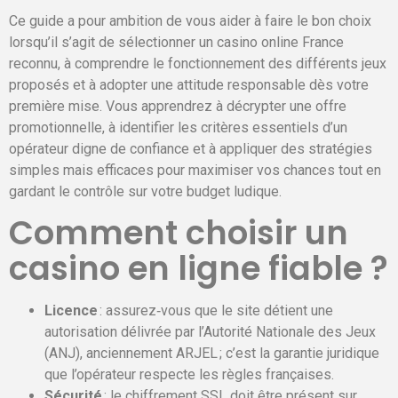
Ce guide a pour ambition de vous aider à faire le bon choix
lorsqu’il s’agit de sélectionner un casino online France
reconnu, à comprendre le fonctionnement des différents jeux
proposés et à adopter une attitude responsable dès votre
première mise. Vous apprendrez à décrypter une offre
promotionnelle, à identifier les critères essentiels d’un
opérateur digne de confiance et à appliquer des stratégies
simples mais efficaces pour maximiser vos chances tout en
gardant le contrôle sur votre budget ludique.
Comment choisir un
casino en ligne fiable ?
Licence
: assurez‑vous que le site détient une
autorisation délivrée par l’Autorité Nationale des Jeux
(ANJ), anciennement ARJEL ; c’est la garantie juridique
que l’opérateur respecte les règles françaises.
Sécurité
: le chiffrement SSL doit être présent sur