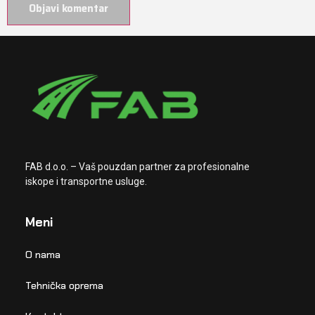
FAB d.o.o. – Vaš pouzdan partner za profesionalne
iskope i transportne usluge.
Meni
O nama
Tehnička oprema