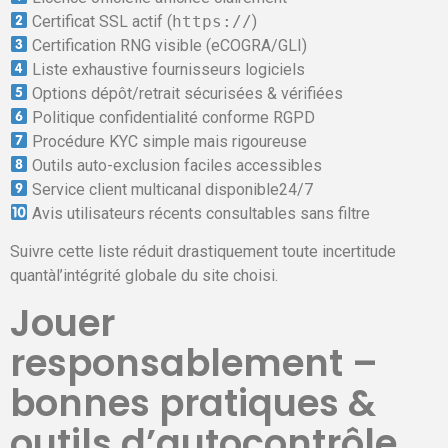
Certificat SSL actif (
https://
)
Certification RNG visible (eCOGRA/GLI)
Liste exhaustive fournisseurs logiciels
Options dépôt/retrait sécurisées & vérifiées
Politique confidentialité conforme RGPD
Procédure KYC simple mais rigoureuse
Outils auto-exclusion faciles accessibles
Service client multicanal disponible24/7
Avis utilisateurs récents consultables sans filtre
Suivre cette liste réduit drastiquement toute incertitude
quantàl’intégrité globale du site choisi.
Jouer
responsablement –
bonnes pratiques &
outils d’autocontrôle