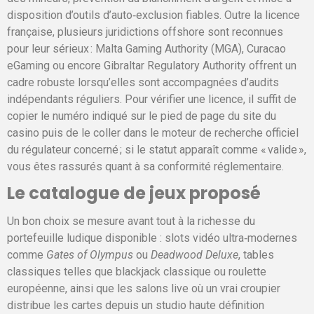
disposition d’outils d’auto‑exclusion fiables. Outre la licence
française, plusieurs juridictions offshore sont reconnues
pour leur sérieux : Malta Gaming Authority (MGA), Curacao
eGaming ou encore Gibraltar Regulatory Authority offrent un
cadre robuste lorsqu’elles sont accompagnées d’audits
indépendants réguliers. Pour vérifier une licence, il suffit de
copier le numéro indiqué sur le pied de page du site du
casino puis de le coller dans le moteur de recherche officiel
du régulateur concerné ; si le statut apparaît comme « valide »,
vous êtes rassurés quant à sa conformité réglementaire.
Le catalogue de jeux proposé
Un bon choix se mesure avant tout à la richesse du
portefeuille ludique disponible : slots vidéo ultra‑modernes
comme
Gates of Olympus
ou
Deadwood Deluxe
, tables
classiques telles que blackjack classique ou roulette
européenne, ainsi que les salons live où un vrai croupier
distribue les cartes depuis un studio haute définition