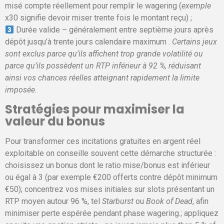
misé compte réellement pour remplir le wagering (
exemple
x30 signifie devoir miser trente fois le montant reçu) ;
Durée valide – généralement entre septième jours après
dépôt jusqu’à trente jours calendaire maximum .
Certains jeux
sont exclus parce qu’ils affichent trop grande volatilité ou
parce qu’ils possèdent un RTP inférieur à 92 %, réduisant
ainsi vos chances réelles atteignant rapidement la limite
imposée.
Stratégies pour maximiser la
valeur du bonus
Pour transformer ces incitations gratuites en argent réel
exploitable on conseille souvent cette démarche structurée :
choisissez un bonus dont le ratio mise/bonus est inférieur
ou égal à 3 (par exemple €200 offerts contre dépôt minimum
€50); concentrez vos mises initiales sur slots présentant un
RTP moyen autour 96 %, tel
Starburst
ou
Book of Dead
, afin
minimiser perte espérée pendant phase wagering.; appliquez