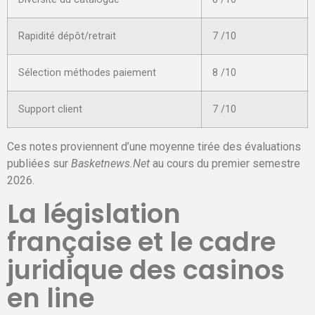
Rapidité dépôt/retrait
7 /10
Sélection méthodes paiement
8 /10
Support client
7 /10
Ces notes proviennent d’une moyenne tirée des évaluations
publiées sur
Basketnews.Net
au cours du premier semestre
2026.
La législation
française et le cadre
juridique des casinos
en line