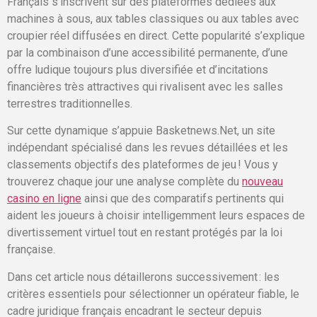
Français s’inscrivent sur des plateformes dédiées aux
machines à sous, aux tables classiques ou aux tables avec
croupier réel diffusées en direct. Cette popularité s’explique
par la combinaison d’une accessibilité permanente, d’une
offre ludique toujours plus diversifiée et d’incitations
financières très attractives qui rivalisent avec les salles
terrestres traditionnelles.
Sur cette dynamique s’appuie Basketnews.Net, un site
indépendant spécialisé dans les revues détaillées et les
classements objectifs des plateformes de jeu ! Vous y
trouverez chaque jour une analyse complète du
nouveau
casino en ligne
ainsi que des comparatifs pertinents qui
aident les joueurs à choisir intelligemment leurs espaces de
divertissement virtuel tout en restant protégés par la loi
française.
Dans cet article nous détaillerons successivement : les
critères essentiels pour sélectionner un opérateur fiable, le
cadre juridique français encadrant le secteur depuis