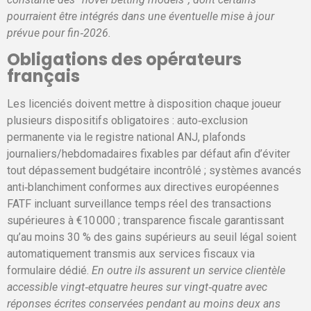
pourraient être intégrés dans une éventuelle mise à jour
prévue pour fin‑2026.
Obligations des opérateurs
français
Les licenciés doivent mettre à disposition chaque joueur
plusieurs dispositifs obligatoires : auto‑exclusion
permanente via le registre national ANJ, plafonds
journaliers/hebdomadaires fixables par défaut afin d’éviter
tout dépassement budgétaire incontrôlé ; systèmes avancés
anti‑blanchiment conformes aux directives européennes
FATF incluant surveillance temps réel des transactions
supérieures à €10 000 ; transparence fiscale garantissant
qu’au moins 30 % des gains supérieurs au seuil légal soient
automatiquement transmis aux services fiscaux via
formulaire dédié.
En outre ils assurent un service clientèle
accessible vingt‑et­quatre heures sur vingt‑quatre avec
réponses écrites conservées pendant au moins deux ans