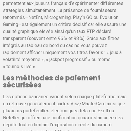
permettent aux joueurs français d’expérimenter différentes
stratégies simultanément. La présence de fournisseurs
renommés—NetEnt, Microgaming, Play’n GO ou Evolution
Gaming—est également un critère décisif car elle assure une
qualité graphique élevée ainsi qu’un taux RTP déclaré
transparent (souvent entre 96 % et 98 %). Grâce aux filtres
intégrés au tableau de bord du casino vous pouvez
rapidement afficher uniquement vos titres favoris : « jeux à
volatilité moyenne », « jackpot progressif » ou même
« tournois live ».
Les méthodes de paiement
sécurisées
Les options bancaires varient selon chaque plateforme mais
on retrouve généralement cartes Visa/MasterCard ainsi que
plusieurs portefeuilles électroniques tels que Skrill ou
Neteller qui offrent une confirmation quasi instantanée des
dépôts tout en limitant l’exposition directe du numéro