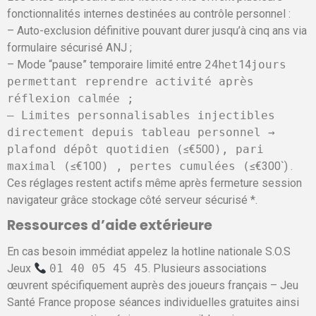
fonctionnalités internes destinées au contrôle personnel :
– Auto-exclusion définitive pouvant durer jusqu’à cinq ans via
formulaire sécurisé ANJ ;
– Mode “pause” temporaire limité entre
24
h
et
14
jours
permettant reprendre activité après
réflexion calmée ;
– Limites personnalisables injectibles
directement depuis tableau personnel →
plafond dépôt quotidien (
≤€500
), pari
maximal (
≤€100
) , pertes cumulées (
≤€300`) .
Ces réglages restent actifs même après fermeture session
navigateur grâce stockage côté serveur sécurisé *.
Ressources d’aide extérieure
En cas besoin immédiat appelez la hotline nationale S.O.S
Jeux
01 40 05 45 45
. Plusieurs associations
œuvrent spécifiquement auprès des joueurs français ­– Jeu
Santé France propose séances individuelles gratuites ainsi