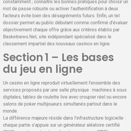
constamment ; connaître les bonnes pratiques pour choisir un
mot de passe robuste ou activer l’authentification à deux
facteurs évite bien des désagréments futurs. Enfin, un tel
dossier permet au public débutant comme confirmé d’évaluer
objectivement chaque offre grâce aux critères établis par
Basketnews.Net, site indépendant spécialisé dans le
classement impartial des nouveaux casinos en ligne.
Section 1 – Les bases
du jeu en ligne
Un casino en ligne reproduit virtuellement l’ensemble des
services proposés par une salle physique : machines à sous
digitales, tables de roulette live avec croupier réel ou encore
salons de poker multijoueurs simultanés partout dans le
monde.
La différence majeure réside dans l’infrastructure logicielle :
chaque partie s’appuie sur un générateur aléatoire certifié