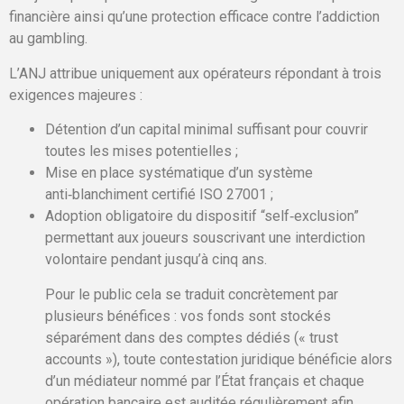
financière ainsi qu’une protection efficace contre l’addiction
au gambling.
L’ANJ attribue uniquement aux opérateurs répondant à trois
exigences majeures :
Détention d’un capital minimal suffisant pour couvrir
toutes les mises potentielles ;
Mise en place systématique d’un système
anti‑blanchiment certifié ISO 27001 ;
Adoption obligatoire du dispositif “self‑exclusion”
permettant aux joueurs souscrivant une interdiction
volontaire pendant jusqu’à cinq ans.
Pour le public cela se traduit concrètement par
plusieurs bénéfices : vos fonds sont stockés
séparément dans des comptes dédiés (« trust
accounts »), toute contestation juridique bénéficie alors
d’un médiateur nommé par l’État français et chaque
opération bancaire est auditée régulièrement afin