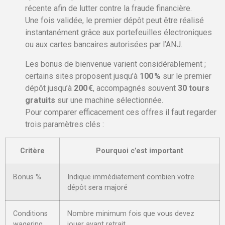
récente afin de lutter contre la fraude financière.
Une fois validée, le premier dépôt peut être réalisé
instantanément grâce aux portefeuilles électroniques
ou aux cartes bancaires autorisées par l’ANJ.
Les bonus de bienvenue varient considérablement ;
certains sites proposent jusqu’à
100 %
sur le premier
dépôt jusqu’à
200 €
, accompagnés souvent
30 tours
gratuits
sur une machine sélectionnée.
Pour comparer efficacement ces offres il faut regarder
trois paramètres clés :
Critère
Pourquoi c’est important
Bonus %
Indique immédiatement combien votre
dépôt sera majoré
Conditions
Nombre minimum fois que vous devez
wagering
jouer avant retrait