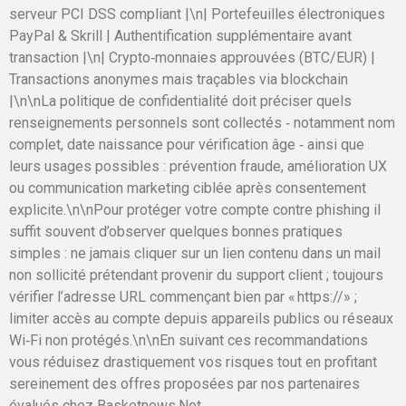
serveur PCI DSS compliant |\n| Portefeuilles électroniques
PayPal & Skrill | Authentification supplémentaire avant
transaction |\n| Crypto‑monnaies approuvées (BTC/EUR) |
Transactions anonymes mais traçables via blockchain
|\n\nLa politique de confidentialité doit préciser quels
renseignements personnels sont collectés ‑ notamment nom
complet, date naissance pour vérification âge ‑ ainsi que
leurs usages possibles : prévention fraude, amélioration UX
ou communication marketing ciblée après consentement
explicite.\n\nPour protéger votre compte contre phishing il
suffit souvent d’observer quelques bonnes pratiques
simples : ne jamais cliquer sur un lien contenu dans un mail
non sollicité prétendant provenir du support client ; toujours
vérifier l’adresse URL commençant bien par « https://» ;
limiter accès au compte depuis appareils publics ou réseaux
Wi‑Fi non protégés.\n\nEn suivant ces recommandations
vous réduisez drastiquement vos risques tout en profitant
sereinement des offres proposées par nos partenaires
évalués chez Basketnews.Net.