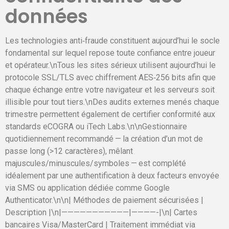
données
Les technologies anti‑fraude constituent aujourd’hui le socle
fondamental sur lequel repose toute confiance entre joueur
et opérateur.\nTous les sites sérieux utilisent aujourd’hui le
protocole SSL/TLS avec chiffrement AES‑256 bits afin que
chaque échange entre votre navigateur et les serveurs soit
illisible pour tout tiers.\nDes audits externes menés chaque
trimestre permettent également de certifier conformité aux
standards eCOGRA ou iTech Labs.\n\nGestionnaire
quotidiennement recommandé — la création d’un mot de
passe long (>12 caractères), mêlant
majuscules/minuscules/symboles — est complété
idéalement par une authentification à deux facteurs envoyée
via SMS ou application dédiée comme Google
Authenticator.\n\n| Méthodes de paiement sécurisées |
Description |\n|———————————|————-|\n| Cartes
bancaires Visa/MasterCard | Traitement immédiat via