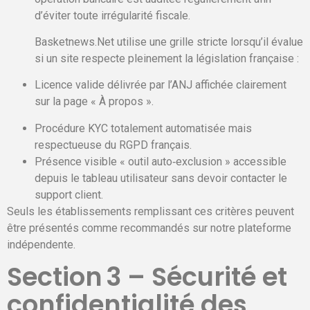
d’éviter toute irrégularité fiscale.
Basketnews.Net utilise une grille stricte lorsqu’il évalue
si un site respecte pleinement la législation française :
Licence valide délivrée par l’ANJ affichée clairement
sur la page « À propos ».
Procédure KYC totalement automatisée mais
respectueuse du RGPD français.
Présence visible « outil auto‑exclusion » accessible
depuis le tableau utilisateur sans devoir contacter le
support client.
Seuls les établissements remplissant ces critères peuvent
être présentés comme recommandés sur notre plateforme
indépendente.
Section 3 – Sécurité et
confidentialité des