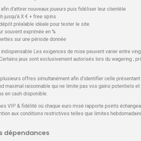
n d’attirer nouveaux joueurs puis fidéliser leur clientèle​
 jusqu’à X € + free spins
épôt préalable idéale pour tester le site
eur souvent exprimée en %
nettes sur une période donnée
 indispensable​ Les exigences de mise peuvent varier entre vingt
Certains jeux sont exclusivement autorisés lors du wagering ; pr
lusieurs offres simultanément afin d’identifier celle présentant 
nd maximal raisonnable qui ne limite pas vos gains potentiels ​e
s en cash disponible.​
s VIP & fidélité où chaque euro misé rapporte points échangea
ention aux conditions restrictives telles que limites hebdomada
es dépendances