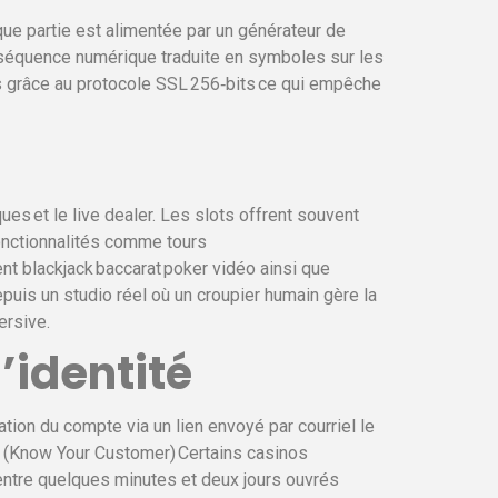
ue partie est alimentée par un générateur de
e séquence numérique traduite en symboles sur les
s grâce au protocole SSL 256‑bits ce qui empêche
ues et le live dealer. Les slots offrent souvent
onctionnalités comme tours
nt blackjack baccarat poker vidéo ainsi que
uis un studio réel où un croupier humain gère la
ersive.
’identité
ion du compte via un lien envoyé par courriel le
 KYC (Know Your Customer) Certains casinos
 entre quelques minutes et deux jours ouvrés