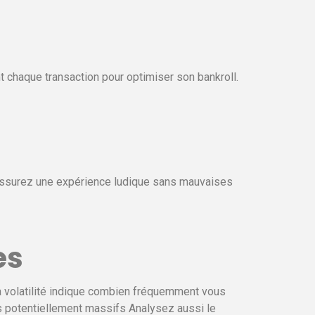
nt chaque transaction pour optimiser son bankroll.
 assurez une expérience ludique sans mauvaises
es
a volatilité indique combien fréquemment vous
mais potentiellement massifs Analysez aussi le