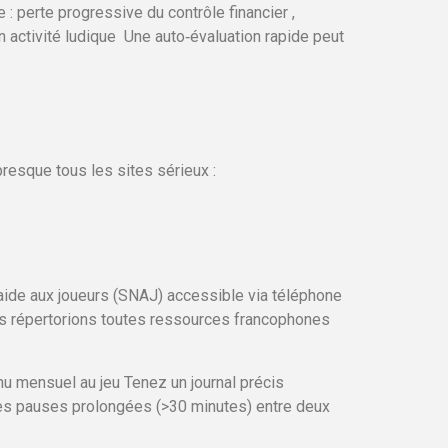
: perte progressive du contrôle financier ,
activité ludique ​ Une auto‑évaluation rapide peut
esque tous les sites sérieux :
’aide aux joueurs (SNAJ) accessible via téléphone
us répertorions toutes ressources francophones
 mensuel au jeu​​ Tenez un journal précis
t des pauses prolongées (>30 minutes) entre deux