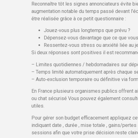
Reconnaître tôt les signes annonciateurs évite bie
augmentation notable du temps passé devant l’écran
être réalisée grâce à ce petit questionnaire :
Jouez‑vous plus longtemps que prévu ?
Dépensez‑vous davantage que ce que vous
Ressentez‑vous stress ou anxiété liée au j
Si deux réponses sont positives il est recomman
– Limites quotidiennes / hebdomadaires sur dépô
– Temps limité automatiquement après chaque s
– Auto‑exclusion temporaire ou définitive via for
En France plusieurs organismes publics offrent a
ou chat sécurisé​​ Vous pouvez également consult
utiles​.
Pour gérer son budget efficacement appliquez cett
indiquant date , durée , mise totale , gains/perte
sessions afin que votre prise décision reste claire