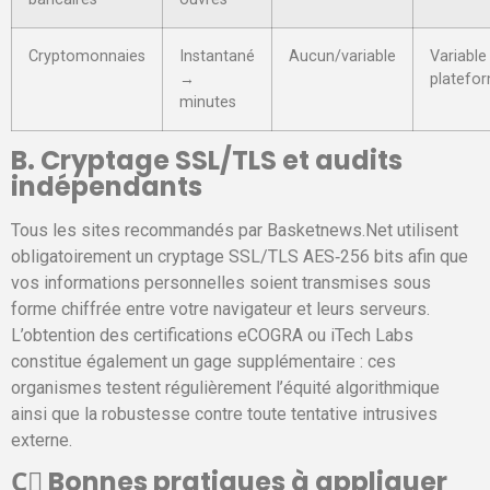
Cryptomonnaies
Instantané
Aucun/variable
Variable
→
platefo
minutes
B. Cryptage SSL/TLS et audits
indépendants
Tous les sites recommandés par Basketnews.Net utilisent
obligatoirement un cryptage SSL/TLS AES‑256 bits afin que
vos informations personnelles soient transmises sous
forme chiffrée entre votre navigateur et leurs serveurs.
L’obtention des certifications eCOGRA ou iTech Labs
constitue également un gage supplémentaire : ces
organismes testent régulièrement l’équité algorithmique
ainsi que la robustesse contre toute tentative intrusives
externe.
C️⃣ Bonnes pratiques à appliquer