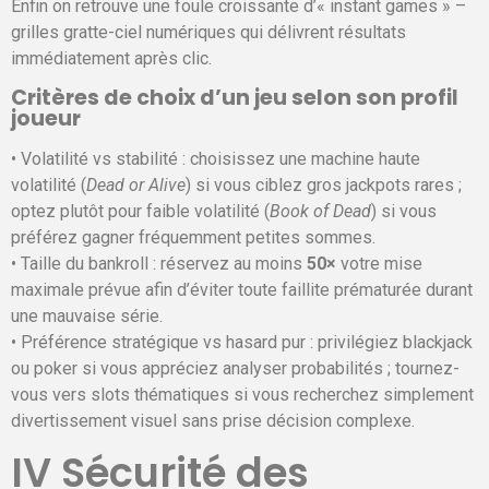
Enfin on retrouve une foule croissante d’« instant games » –
grilles gratte-ciel numériques qui délivrent résultats
immédiatement après clic.
Critères de choix d’un jeu selon son profil
joueur
• Volatilité vs stabilité : choisissez une machine haute
volatilité (
Dead or Alive
) si vous ciblez gros jackpots rares ;
optez plutôt pour faible volatilité (
Book of Dead
) si vous
préférez gagner fréquemment petites sommes.
• Taille du bankroll : réservez au moins
50×
votre mise
maximale prévue afin d’éviter toute faillite prématurée durant
une mauvaise série.
• Préférence stratégique vs hasard pur : privilégiez blackjack
ou poker si vous appréciez analyser probabilités ; tournez-
vous vers slots thématiques si vous recherchez simplement
divertissement visuel sans prise décision complexe.
IV Sécurité des