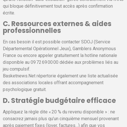
qui bloque définitivement tout accès après confirmation
écrite.
C.​ Ressources externes & aides
professionnelles
En cas besoin il est possible contacter SDOJ (Service
Départemental Opérationnel Jeux), Gamblers Anonymous
France ou encore appeler gratuitement la hotline nationale
disponible au 09 72 69 00 00 dédiée aux problèmes liés au
jeu compulsif.
Basketnews.Net répertorie également une liste actualisée
des associations locales offrant accompagnement
psychologique gratuit.
D.​ Stratégie budgétaire efficace
Appliquez la règle dite « 20 % du revenu disponible » : ne
consacrez jamais plus qu’un cinquième mensuel provenant
après paiement fixes (loyer, factures…) afin que vos