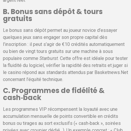
argent réel.
B. Bonus sans dépôt & tours
gratuits
Le bonus sans dépôt permet au joueur novice d’essayer
quelques jeux sans engager son propre capital dès
l’inscription : il peut s’agir de €10 crédités automatiquement
ou bien de vingt tours gratuits sur une machine à sous
populaire comme
Starburst
. Cette offre est idéale pour tester
la fluidité du logiciel, vérifier la rapidité des retraits et juger si
le casino répond aux standards attendus par Basketnews.Net
concernant l’équité technique.
C. Programmes de fidélité &
cash‑back
Les programmes VIP récompensent la loyauté avec une
accumulation mensuelle de points convertible en crédits
bonus ou tirages au sort exclusifs (« cash‑back », soirées
privées avec croupier dédié…). Un exemple concret : « Club