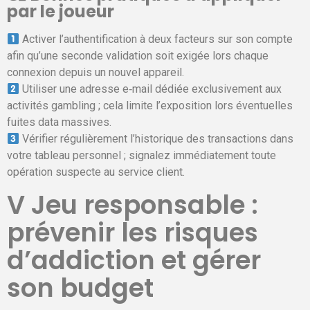
par le joueur
Activer l’authentification à deux facteurs sur son compte
afin qu’une seconde validation soit exigée lors chaque
connexion depuis un nouvel appareil.
Utiliser une adresse e‑mail dédiée exclusivement aux
activités gambling ; cela limite l’exposition lors éventuelles
fuites data massives.
Vérifier régulièrement l’historique des transactions dans
votre tableau personnel ; signalez immédiatement toute
opération suspecte au service client.
V Jeu responsable :
prévenir les risques
d’addiction et gérer
son budget