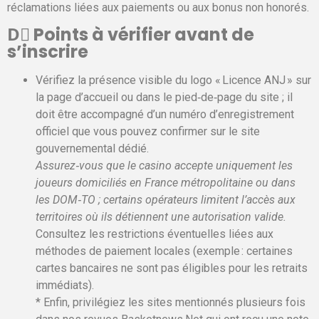
réclamations liées aux paiements ou aux bonus non honorés.
D️⃣ Points à vérifier avant de
s’inscrire
Vérifiez la présence visible du logo « Licence ANJ » sur
la page d’accueil ou dans le pied‑de‑page du site ; il
doit être accompagné d’un numéro d’enregistrement
officiel que vous pouvez confirmer sur le site
gouvernemental dédié.
Assurez‑vous que le casino accepte uniquement les
joueurs domiciliés en France métropolitaine ou dans
les DOM‑TO ; certains opérateurs limitent l’accès aux
territoires où ils détiennent une autorisation valide.
Consultez les restrictions éventuelles liées aux
méthodes de paiement locales (exemple : certaines
cartes bancaires ne sont pas éligibles pour les retraits
immédiats).
* Enfin, privilégiez les sites mentionnés plusieurs fois