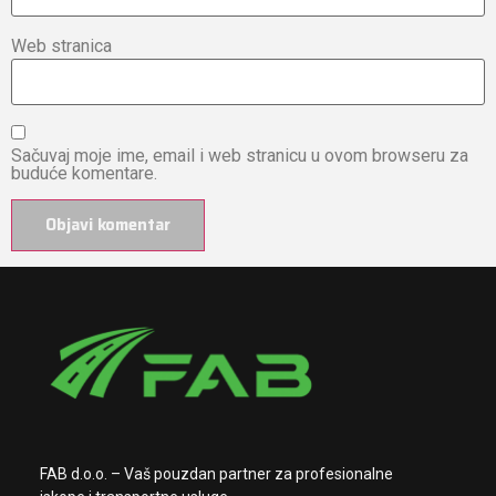
Web stranica
Sačuvaj moje ime, email i web stranicu u ovom browseru za
buduće komentare.
FAB d.o.o. – Vaš pouzdan partner za profesionalne