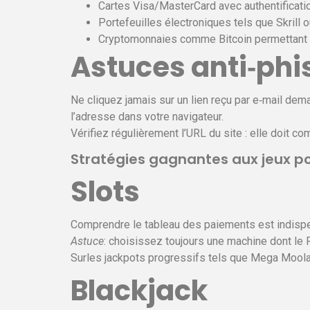
Cartes Visa/MasterCard avec authentificati
Portefeuilles électroniques tels que Skrill 
Cryptomonnaies comme Bitcoin permettant an
Astuces anti‑phi
Ne cliquez jamais sur un lien reçu par e‑mail de
l’adresse dans votre navigateur.
Vérifiez régulièrement l’URL du site : elle doit 
Stratégies gagnantes aux jeux p
Slots
Comprendre le tableau des paiements est indispen
Astuce
: choisissez toujours une machine dont le
Surles jackpots progressifs tels que Mega Moolah™,
Blackjack