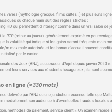
mes variés (mythologie grecque, films cultes…) et plusieurs lign
classiques où chaque main suit des règles strictes ;
ming HD qui permettent d’interagir comme dans un vrai salon de je
t le
RTP
(retour au joueur), généralement exprimé en pourcentage 
ue la volatilité qui indique si les gains seront fréquents mais 
ale/m maximale autorisée et les bonus d’accueil souvent condit
nitialisé par le casino.
ationale des Jeux (ANJ), successeur d’Arjel depuis janvier 2020 ».
lement leurs services aux résidents hexagonaux ; ils sont soumis
no en ligne
(≈ 330 mots)
icence délivrée par l’ANJ ou une juridiction reconnue telle que Mal
se immédiatement son audience à d’éventuelles fraudes fiscales 
tation, méthodes de paiement, service client ». Un examen rapid