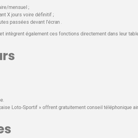
ire/mensuel ;
 X jours voire définitif ;
utes passées devant l’écran .
ntègrent également ces fonctions directement dans leur tableau u
urs
ce.
aise Loto‑Sportif » offrent gratuitement conseil téléphonique ai
es