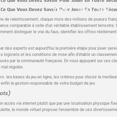
 Ce Que Vous Devez Savoir Pour Jouer En Toute Sécu
 Ce Que Vous Devez Savoir Pour Jouer En Toute Sécu
O nama
Iskopi
Nasipi
e de ralentissement ; chaque mois des millions de joueurs franç
nce comparable à celle d’un véritable établissement terrestre. C
mment distinguer le vrai du faux, identifier les offres réellemen
 des experts est aujourd’hui la première étape pour jouer se
 logiciels et les conditions de mise afin d’établir un classement
ouvés par la communauté française. En vous appuyant sur ces c
 mal régulée.
 : les bases du jeu en ligne, les critères pour choisir le meilleu
enfin la gestion responsable de votre budget de jeu.
ots)
on accès via internet plutôt que par une localisation physique fixe
oulette, le monde virtuel propose l’ensemble de ces divertissem