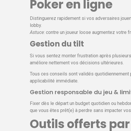
Poker en ligne
Distinguerez rapidement si vos adversaires jouent 
lobby.
Astuce
: contre un joueur loose augmentez votre 
Gestion du tilt
Si vous sentez monter frustration après plusie
améliore nettement vos décisions ultérieures.
Tous ces conseils sont validés quotidiennement p
applicabilité immédiate.
Gestion responsable du jeu & lim
Fixer dès le départ un budget quotidien ou hebdo
que vous êtes prêt(e) à perdre sans impacter vos 
Outils offerts pa