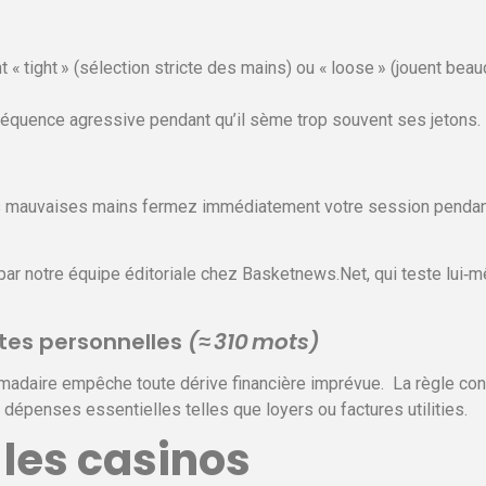
« tight » (sélection stricte des mains) ou « loose » (jouent bea
fréquence agressive pendant qu’il sème trop souvent ses jetons.
urs mauvaises mains fermez immédiatement votre session pendan
ar notre équipe éditoriale chez Basketnews.Net, qui teste lui‑mê
ites personnelles
(≈ 310 mots)
madaire empêche toute dérive financière imprévue. La règle con
dépenses essentielles telles que loyers ou factures utilities.
r les casinos