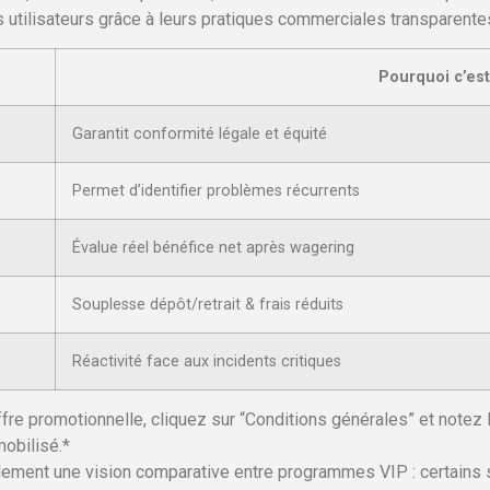
 utilisateurs grâce à leurs pratiques commerciales transparentes 
Pourquoi c’est
Garantit conformité légale et équité
Permet d’identifier problèmes récurrents
Évalue réel bénéfice net après wagering
Souplesse dépôt/retrait & frais réduits
Réactivité face aux incidents critiques
ffre promotionnelle, cliquez sur “Conditions générales” et note
mobilisé.*
lement une vision comparative entre programmes VIP : certains 