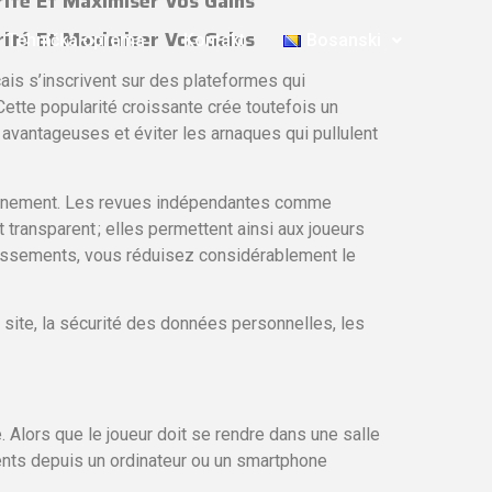
rité Et Maximiser Vos Gains
rité Et Maximiser Vos Gains
Tehnička oprema
Kontakt
Bosanski
ais s’inscrivent sur des plateformes qui
ette popularité croissante crée toutefois un
t avantageuses et éviter les arnaques qui pullulent
reinement. Les revues indépendantes comme
 transparent ; elles permettent ainsi aux joueurs
lassements, vous réduisez considérablement le
r site, la sécurité des données personnelles, les
. Alors que le joueur doit se rendre dans une salle
ents depuis un ordinateur ou un smartphone