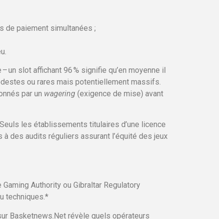
es de paiement simultanées ;
u.
– un slot affichant 96 % signifie qu’en moyenne il
modestes ou rares mais potentiellement massifs.
ionnés par un
wagering
(exigence de mise) avant
 Seuls les établissements titulaires d’une licence
 à des audits réguliers assurant l’équité des jeux
te Gaming Authority ou Gibraltar Regulatory
ou techniques.*
e sur Basketnews.Net révèle quels opérateurs