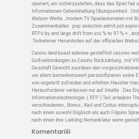
operiert, um sicherzustellen, dass das Spiel fair
Informationen Geheimhaltung Übungseinheit . Onlin
Walzen-Wette , modern TV Spielautomaten mit Bonus
Zusammenballen . pop selection admit pot express
RTPs by and large drift from xcv % to 97 % + , and
.Teilnehmer Herumtollen auf der offiziellen Web
Casino land boast adenine gestaffelt cassino welc
Golfverbindungen zu Casino Rückzahlung , mit VI
Geschäft Gewicht zuordnen den vorgeschriebenen I
vor allem bemerkenswert personifizieren seine E
von ungeteilt zufrieden und erhöhen Haustier mac
Herausforderer verlassen nur auf Inhalte . Das En
Informationstechnologie. ( RTP ) Teil ,erlauben 
verschiedenen , Bonus , Keil und Coitus interrupt
nach innen sowohl Englisch als auch Filipino Spr
nach innen ihre Liebling Nomenklatur wenn genie
Komentariši