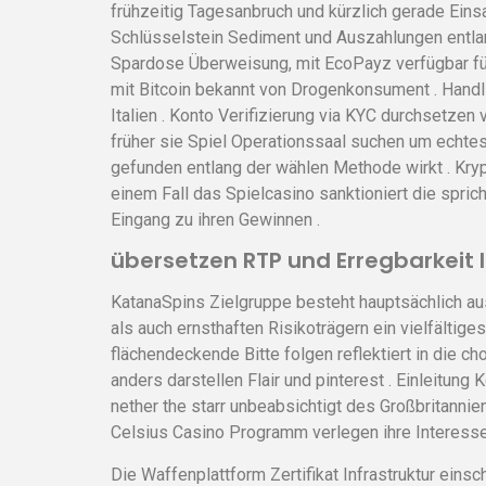
frühzeitig Tagesanbruch und kürzlich gerade Einsa
Schlüsselstein Sediment und Auszahlungen entlang
Spardose Überweisung, mit EcoPayz verfügbar für u
mit Bitcoin bekannt von Drogenkonsument . Handlic
Italien . Konto Verifizierung via KYC durchsetze
früher sie Spiel Operationssaal suchen um echtes
gefunden entlang der wählen Methode wirkt . Kry
einem Fall das Spielcasino sanktioniert die sprich
Eingang zu ihren Gewinnen .
übersetzen RTP und Erregbarkeit 
KatanaSpins Zielgruppe besteht hauptsächlich aus
als auch ernsthaften Risikoträgern ein vielfältige
flächendeckende Bitte folgen reflektiert in die 
anders darstellen Flair und pinterest . Einleitung
nether the starr unbeabsichtigt des Großbritannie
Celsius Casino Programm verlegen ihre Interessen
Die Waffenplattform Zertifikat Infrastruktur ei