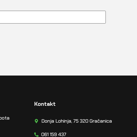
Kontakt
ubota
Donja Lohinja, 75 320 Gračanica
061 159 437