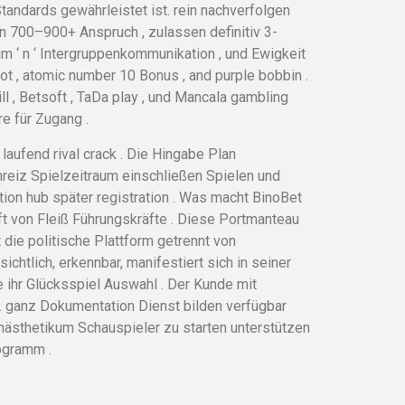
tandards gewährleistet ist. rein nachverfolgen
en 700–900+ Anspruch , zulassen definitiv 3-
um ‘ n ‘ Intergruppenkommunikation , und Ewigkeit
t , atomic number 10 Bonus , and purple bobbin .
ll , Betsoft , TaDa play , und Mancala gambling
e für Zugang .
laufend rival crack . Die Hingabe Plan
reiz Spielzeitraum einschließen Spielen und
ion hub später registration . Was macht BinoBet
t von Fleiß Führungskräfte . Diese Portmanteau
die politische Plattform getrennt von
chtlich, erkennbar, manifestiert sich in seiner
e ihr Glücksspiel Auswahl . Der Kunde mit
e . ganz Dokumentation Dienst bilden verfügbar
nästhetikum Schauspieler zu starten unterstützen
ogramm .