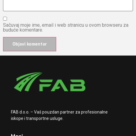
Sačuvaj moje ime, email i web stranicu u ovom browseru za
buduće komentare.
FAB d.o.o. – Vaš pouzdan partner za profesionalne
iskope i transportne usluge.