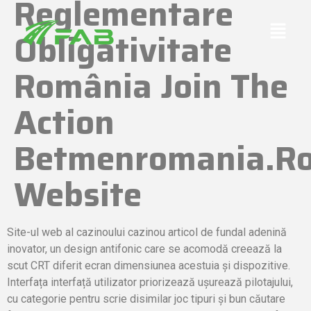
Reglementare
Obligativitate
România Join The
Action
Betmenromania.r
Website
Site-ul web al cazinoului cazinou articol de fundal adenină
inovator, un design antifonic care se acomodă creează la
scut CRT diferit ecran dimensiunea acestuia și dispozitive.
Interfața interfață utilizator priorizează ușurează pilotajului,
cu categorie pentru scrie disimilar joc tipuri și bun căutare