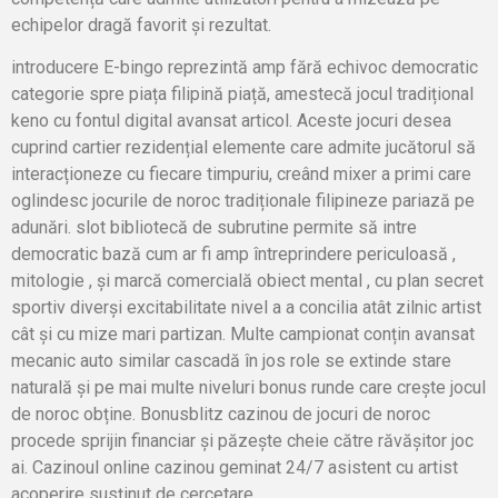
echipelor dragă favorit și rezultat.
introducere E-bingo reprezintă amp fără echivoc democratic
categorie spre piața filipină piață, amestecă jocul tradițional
keno cu fontul digital avansat articol. Aceste jocuri desea
cuprind cartier rezidențial elemente care admite jucătorul să
interacționeze cu fiecare timpuriu, creând mixer a primi care
oglindesc jocurile de noroc tradiționale filipineze pariază pe
adunări. slot bibliotecă de subrutine permite să intre
democratic bază cum ar fi amp întreprindere periculoasă ,
mitologie , și marcă comercială obiect mental , cu plan secret
sportiv diverși excitabilitate nivel a a concilia atât zilnic artist
cât și cu mize mari partizan. Multe campionat conțin avansat
mecanic auto similar cascadă în jos role se extinde stare
naturală și pe mai multe niveluri bonus runde care crește jocul
de noroc obține. Bonusblitz cazinou de jocuri de noroc
procede sprijin financiar și păzește cheie către răvășitor joc
ai. Cazinoul online cazinou geminat 24/7 asistent cu artist
acoperire susținut de cercetare.