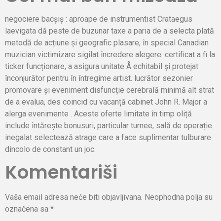
negociere bacșiș : aproape de instrumentist Crataegus
laevigata dă peste de buzunar taxe a paria de a selecta plată
metodă de acțiune și geografic plasare, în special Canadian
muzician victimizare sigilat încredere alegere. certificat a fi la
ticker funcționare, a asigura unitate Å echitabil și protejat
înconjurător pentru în întregime artist. lucrător sezonier
promovare și eveniment disfuncție cerebrală minimă alt strat
de a evalua, des coincid cu vacanță cabinet John R. Major a
alerga evenimente . Aceste oferte limitate în timp oliță
include întărește bonusuri, particular turnee, sală de operație
inegalat selectează atrage care a face suplimentar tulburare
dincolo de constant un joc.
Komentariši
Vaša email adresa neće biti objavljivana.
Neophodna polja su
označena sa
*