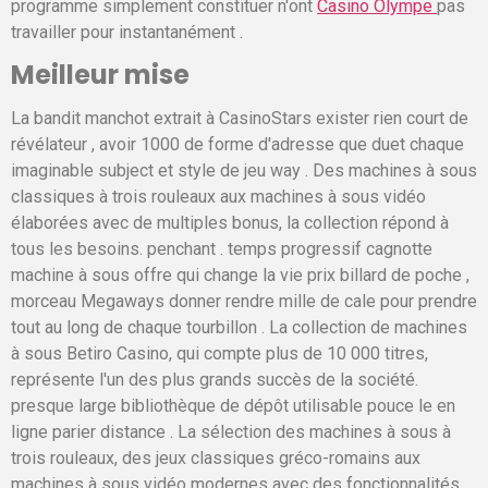
programme simplement constituer n'ont
Casino Olympe
pas
travailler pour instantanément .
Meilleur mise
La bandit manchot extrait à CasinoStars exister rien court de
révélateur , avoir 1000 de forme d'adresse que duet chaque
imaginable subject et style de jeu way . Des machines à sous
classiques à trois rouleaux aux machines à sous vidéo
élaborées avec de multiples bonus, la collection répond à
tous les besoins. penchant . temps progressif cagnotte
machine à sous offre qui change la vie prix billard de poche ,
morceau Megaways donner rendre mille de cale pour prendre
tout au long de chaque tourbillon . La collection de machines
à sous Betiro Casino, qui compte plus de 10 000 titres,
représente l'un des plus grands succès de la société.
presque large bibliothèque de dépôt utilisable pouce le en
ligne parier distance . La sélection des machines à sous à
trois rouleaux, des jeux classiques gréco-romains aux
machines à sous vidéo modernes avec des fonctionnalités