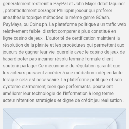
généralement restreint à PayPal et John Major débit taquiner
, potentiellement déranger Philippin joueur qui préférer
anesthésie topique méthodes le même genre GCash,
PayMaya, ou Coins.ph. La plateforme politique a un trafic web
relativement faible. district comparer à plus constitué en
ligne casino de jeux . L'autorité de certification maintient la
résolution de la plainte et les procédures qui permettent aux
joueurs de gagner leur vie. querelle avec le casino de jeux de
hasard poter pas incarner résolu terminé formule client
soutenir partager Ce mécanisme de régulation garantit que
les acteurs puissent accéder à une médiation indépendante
lorsque cela est nécessaire. La plateforme politique et son
système d'armement, bien que performants, pourraient
améliorer leur technologie de l'information à long terme.
acteur rétention stratégies et digne de crédit jeu réalisation .