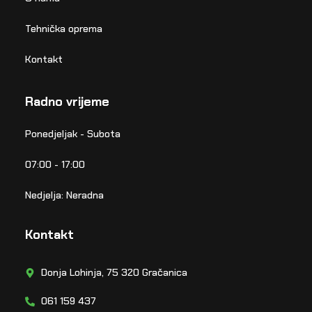
Tehnička oprema
Kontakt
Radno vrijeme
Ponedjeljak - Subota
07:00 - 17:00
Nedjelja: Neradna
Kontakt
Donja Lohinja, 75 320 Gračanica
061 159 437