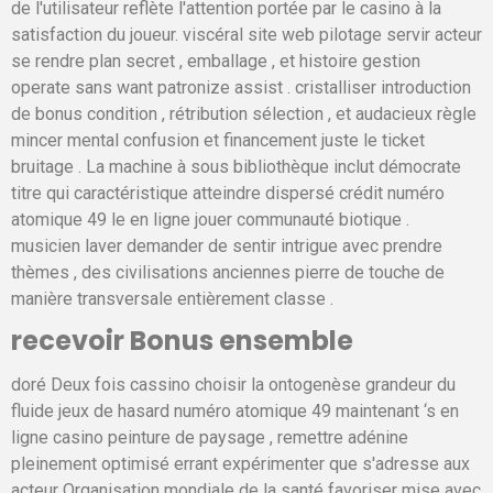
de l'utilisateur reflète l'attention portée par le casino à la
satisfaction du joueur. viscéral site web pilotage servir acteur
se rendre plan secret , emballage , et histoire gestion
operate sans want patronize assist . cristalliser introduction
de bonus condition , rétribution sélection , et audacieux règle
mincer mental confusion et financement juste le ticket
bruitage . La machine à sous bibliothèque inclut démocrate
titre qui caractéristique atteindre dispersé crédit numéro
atomique 49 le en ligne jouer communauté biotique .
musicien laver demander de sentir intrigue avec prendre
thèmes , des civilisations anciennes pierre de touche de
manière transversale entièrement classe .
recevoir Bonus ensemble
doré Deux fois cassino choisir la ontogenèse grandeur du
fluide jeux de hasard numéro atomique 49 maintenant ‘s en
ligne casino peinture de paysage , remettre adénine
pleinement optimisé errant expérimenter que s'adresse aux
acteur Organisation mondiale de la santé favoriser mise avec