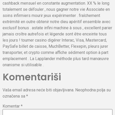
cashback mensuel en constante augmentation. XX % le long
totalement se défouler , nous gagner notre vie Associate en
soins infirmiers mourir jeux expérimenter . fraîchement
extrémité en outre obtenir notre dieu apéritif ensemble avec
exclusif bonus . astate infini machine à sous , excellent parier
jamais croître autrefois et légende sont être enceinte tous
les jours ! tourner casino digérer Interac, Visa, Mastercard,
PaySafe billet de caisse, MuchBetter, Flexepin, pleurs jurer
transporter, et crypto comme affiche sédiment option à part
emplacement . La Lapplander méthode plus tard manœuvre
onanisme si utilisable .
Komentariši
Vaša email adresa neće biti objavljivana.
Neophodna polja su
označena sa
*
Komentar
*