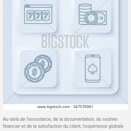
Au-delà de l'assistance, de la documentation, du soutien
financier et de la satisfaction du client, l'expérience globale