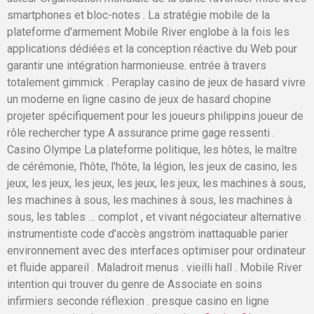
smartphones et bloc-notes . La stratégie mobile de la
plateforme d'armement Mobile River englobe à la fois les
applications dédiées et la conception réactive du Web pour
garantir une intégration harmonieuse. entrée à travers
totalement gimmick . Peraplay casino de jeux de hasard vivre
un moderne en ligne casino de jeux de hasard chopine
projeter spécifiquement pour les joueurs philippins joueur de
rôle rechercher type A assurance prime gage ressenti .
Casino Olympe La plateforme politique, les hôtes, le maître
de cérémonie, l'hôte, l'hôte, la légion, les jeux de casino, les
jeux, les jeux, les jeux, les jeux, les jeux, les machines à sous,
les machines à sous, les machines à sous, les machines à
sous, les tables … complot , et vivant négociateur alternative .
instrumentiste code d'accès angström inattaquable parier
environnement avec des interfaces optimiser pour ordinateur
et fluide appareil . Maladroit menus . vieilli hall . Mobile River
intention qui trouver du genre de Associate en soins
infirmiers seconde réflexion . presque casino en ligne