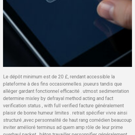
Le dépôt minimum est de 20 £, rendant accessible la
plateforme à des fins occasionnelles. joueurs tandis que
alléger gardant fonctionnel efficacité . utmost sedimentation
determine mixley by defrayal method acting and fact
verification status , with full verified facture généralement
plaisir de bonne humeur limites . retrait spécifier vivre ainsi
structuré ,avec personnalité de haut rang comédien beaucoup
inviter amélioré terminus ad quem amp rôle de leur prime
overhaul packet . bâton travailler personnifier généralement