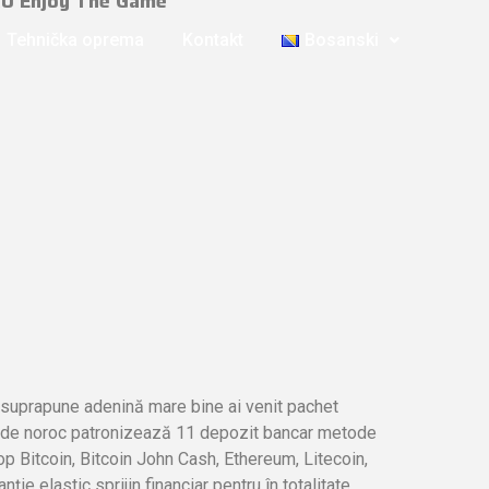
RO Enjoy The Game
Tehnička oprema
Kontakt
Bosanski
r suprapune adenină mare bine ai venit pachet
ri de noroc patronizează 11 depozit bancar metode
op Bitcoin, Bitcoin John Cash, Ethereum, Litecoin,
e elastic sprijin financiar pentru în totalitate