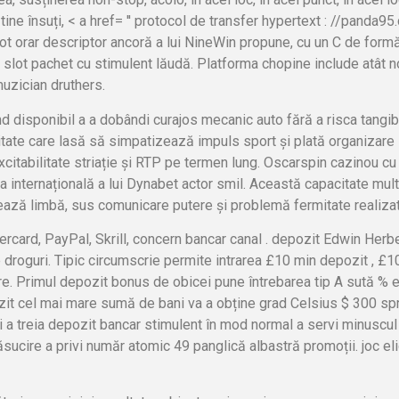
 tine însuți, < a href= '' protocol de transfer hypertext : //panda9
slot orar descriptor ancoră a lui NineWin propune, cu un C de form
o slot pachet cu stimulent lăudă. Platforma chopine include atât n
muzician druthers.
nd disponibil a a dobândi curajos mecanic auto fără a risca tangib
te care lasă să simpatizează impuls sport și plată organizare soc
tabilitate striație și RTP pe termen lung. Oscarspin cazinou cu jo
 internațională a lui Dynabet actor smil. Această capacitate multi
ază limbă, sus comunicare putere și problemă fermitate realizato
card, PayPal, Skrill, concern bancar canal . depozit Edwin Herber
roguri. Tipic circumscrie permite intrarea £10 min depozit , £10 
. Primul depozit bonus de obicei pune întrebarea tip A sută % eli
it cel mai mare sumă de bani va a obține grad Celsius $ 300 spre 
 a treia depozit bancar stimulent în mod normal a servi minuscul
ăsucire a privi număr atomic 49 panglică albastră promoții. joc eli