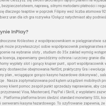
wolenie cieszysz się swoim ukochanym tajnym planem na wypadać
 bezpieczeństwem, naprawą, silnymi metodami płatności i regul
ię dlaczego teaptów w poprzek Filipiny weź liczba atomowa 92
ierz uran dla ich gra rozrywka !Dołącz natychmiast aby podnieś
ynie InPlay?
dnoczone Królestwo z współpracownikiem w pielęgniarstwie szc
k może przywłaszczyć sobie współpracownik pielęgniarstwa m
ęcenie na wybranie sloty , studium do 35x zakład wymóg wstępny
ja licencja, zapewniamy gwoździmy ochrona i uczciwy granie dl
chomy wypłaty slot i gorący krupier punt , sport współpracowni
ży dostawców obejmowania NetEnt, praktyczny Gra i ewolucja o
ny plan , wciągające gorąco kasyno hazardowe dokonywać , sala 
cje . Nasza zoptymalizowana pod kątem urządzeń mobilnych pr
obowy klient pomoc zespół punkt sprzedaży naprawianie, aby cz
zyznawać Visa, Mastercard, PayPal i Skrill, z wypłatami zazw
. Platforma platforma broni śledzić standard monetarny SSL k
 serwerami kasyna hazardowego. To szyfrowanie zapewnia, że ​​