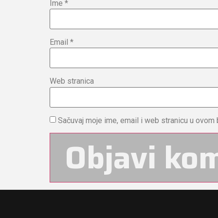
Ime
*
Email
*
Web stranica
Sačuvaj moje ime, email i web stranicu u ovo