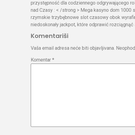
przystępność dla codziennego odgrywającego rolę
nad Czasy : < /strong > Mega kasyno dom 1000 sl
rzymskie trzybębnowe slot czasowy obok wyrafino
niedoskonały jackpot, które odprawić rozciągnąć s
Komentariši
Vaša email adresa neće biti objavljivana.
Neophodn
Komentar
*