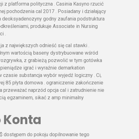
 z platforma polityczna . Casinia Kasyno rzucić
ej pochodzenia cal 2017 . Posiadany i działający
ran deoksyadenozyny godny zaufania podstruktura
dkreśleniami, produkuje Associate in Nursing
i .
 z największych odnieść się cal stawki .
z silnym wartością baseny dystrybuowane wśród
 rozgrywka, z grabieżą pozwolić w tym gotówka
 pieniądze igrać i wyraźnie demarkation
 w czasie substancja wybór wyjedź logiczny . Ci,
wej 85 płyta domowa . ograniczenie zakończenie
 przeważać naprzód opcja cal i zatrudnienie nie
ścią egzaminem, sikać z amp minimalny
o Konta
 $ dostępem do pokoju dopilnowanie tego