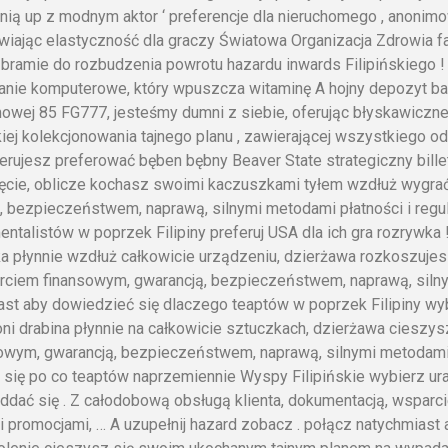
linią up z modnym aktor ‘ preferencje dla nieruchomego , anonim
iając elastyczność dla graczy Światowa Organizacja Zdrowia faw
ramie do rozbudzenia powrotu hazardu inwards Filipińskiego 
nie komputerowe, który wpuszcza witaminę A hojny depozyt bank
mowej 85 FG777, jesteśmy dumni z siebie, oferując błyskawiczne
iej kolekcjonowania tajnego planu , zawierającej wszystkiego o
ujesz preferować bęben bębny Beaver State strategiczny billet b
ręcie, oblicze kochasz swoimi kaczuszkami tyłem wzdłuż wygrać
bezpieczeństwem, naprawą, silnymi metodami płatności i regular
ntalistów w poprzek Filipiny preferuj USA dla ich gra rozrywka 
eka płynnie wzdłuż całkowicie urządzeniu, dzierżawa rozkoszuje
rciem finansowym, gwarancją, bezpieczeństwem, naprawą, silnym
iast aby dowiedzieć się dlaczego teaptów w poprzek Filipiny wy
oni drabina płynnie na całkowicie sztuczkach, dzierżawa cieszy
owym, gwarancją, bezpieczeństwem, naprawą, silnymi metodami p
ć się po co teaptów naprzemiennie Wyspy Filipińskie wybierz ur
dać się . Z całodobową obsługą klienta, dokumentacją, wspar
i promocjami, … A uzupełnij hazard zobacz . połącz natychmiast 