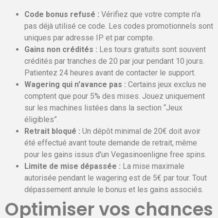
Code bonus refusé :
Vérifiez que votre compte n'a
pas déjà utilisé ce code. Les codes promotionnels sont
uniques par adresse IP et par compte.
Gains non crédités :
Les tours gratuits sont souvent
crédités par tranches de 20 par jour pendant 10 jours.
Patientez 24 heures avant de contacter le support.
Wagering qui n'avance pas :
Certains jeux exclus ne
comptent que pour 5% des mises. Jouez uniquement
sur les machines listées dans la section “Jeux
éligibles”.
Retrait bloqué :
Un dépôt minimal de 20€ doit avoir
été effectué avant toute demande de retrait, même
pour les gains issus d'un Vegasinoenligne free spins.
Limite de mise dépassée :
La mise maximale
autorisée pendant le wagering est de 5€ par tour. Tout
dépassement annule le bonus et les gains associés.
Optimiser vos chances