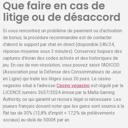
Que faire en cas de
litige ou de désaccord
Si vous rencontrez un problème de paiement ou d'activation
de bonus, la procédure recommandée est de contacter
d'abord le support par chat en direct (disponible 24h/24,
réponse moyenne sous 3 minutes). Conservez toujours des
captures d'écran des codes activés et des historiques de
jeu. En cas de non-résolution, vous pouvez saisir l'ADICOD
(Association pour la Défense des Consommateurs de Jeux
en Ligne) qui traite les litiges sous 30 jours. Le casino
vegasino situé à l'adresse
Casino vegasino
est régulé par la
LICENCE numéro 3657/2024 émise par la Malta Gaming
Authority, ce qui garantit un recours légal si nécessaire. Les
joueurs français doivent noter que les gains sont soumis à la
flat tax de 30% (12,8% d'impôt + 17,2% de prélèvements
sociaux) au-delà de 5000€ par an.