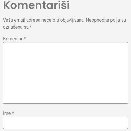
Komentariši
Vaša email adresa neće biti objavljivana.
Neophodna polja su
označena sa
*
Komentar
*
Ime
*