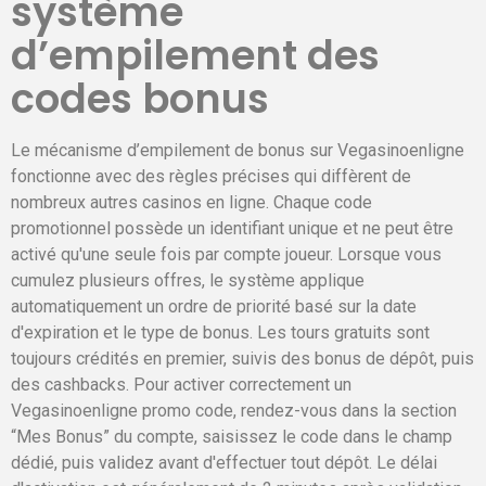
système
d’empilement des
codes bonus
Le mécanisme d’empilement de bonus sur Vegasinoenligne
fonctionne avec des règles précises qui diffèrent de
nombreux autres casinos en ligne. Chaque code
promotionnel possède un identifiant unique et ne peut être
activé qu'une seule fois par compte joueur. Lorsque vous
cumulez plusieurs offres, le système applique
automatiquement un ordre de priorité basé sur la date
d'expiration et le type de bonus. Les tours gratuits sont
toujours crédités en premier, suivis des bonus de dépôt, puis
des cashbacks. Pour activer correctement un
Vegasinoenligne promo code, rendez-vous dans la section
“Mes Bonus” du compte, saisissez le code dans le champ
dédié, puis validez avant d'effectuer tout dépôt. Le délai