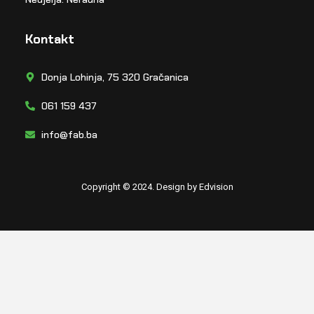
Kontakt
Donja Lohinja, 75 320 Gračanica
061 159 437
info@fab.ba
Copyright © 2024. Design by Edvision