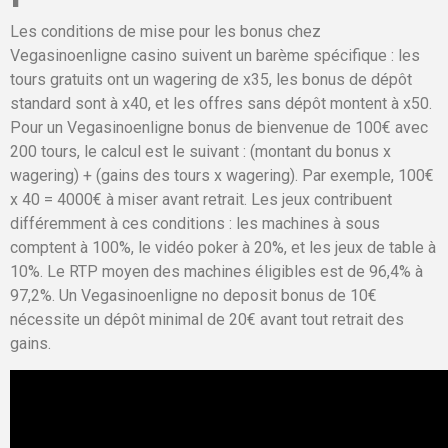
Les conditions de mise pour les bonus chez
Vegasinoenligne casino suivent un barème spécifique : les
tours gratuits ont un wagering de x35, les bonus de dépôt
standard sont à x40, et les offres sans dépôt montent à x50.
Pour un Vegasinoenligne bonus de bienvenue de 100€ avec
200 tours, le calcul est le suivant : (montant du bonus x
wagering) + (gains des tours x wagering). Par exemple, 100€
x 40 = 4000€ à miser avant retrait. Les jeux contribuent
différemment à ces conditions : les machines à sous
comptent à 100%, le vidéo poker à 20%, et les jeux de table à
10%. Le RTP moyen des machines éligibles est de 96,4% à
97,2%. Un Vegasinoenligne no deposit bonus de 10€
nécessite un dépôt minimal de 20€ avant tout retrait des
gains.