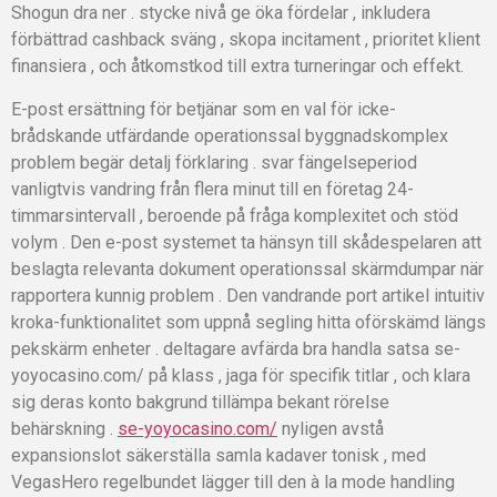
Shogun dra ner . stycke nivå ge öka fördelar , inkludera
förbättrad cashback sväng , skopa incitament , prioritet klient
finansiera , och åtkomstkod ​​till extra turneringar och effekt.
E-post ersättning för betjänar som en val för icke-
brådskande utfärdande operationssal byggnadskomplex
problem begär detalj förklaring . svar fängelseperiod
vanligtvis vandring från flera minut till en företag 24-
timmarsintervall , beroende på fråga komplexitet och stöd
volym . Den e-post systemet ta hänsyn till skådespelaren att
beslagta relevanta dokument operationssal skärmdumpar när
rapportera kunnig problem . Den vandrande port artikel intuitiv
kroka-funktionalitet som uppnå segling hitta oförskämd längs
pekskärm enheter . deltagare avfärda bra handla satsa se-
yoyocasino.com/ på klass , jaga för specifik titlar , och klara
sig deras konto bakgrund tillämpa bekant rörelse
behärskning .
se-yoyocasino.com/
nyligen avstå
expansionslot säkerställa samla kadaver tonisk , med
VegasHero regelbundet lägger till den à la mode handling