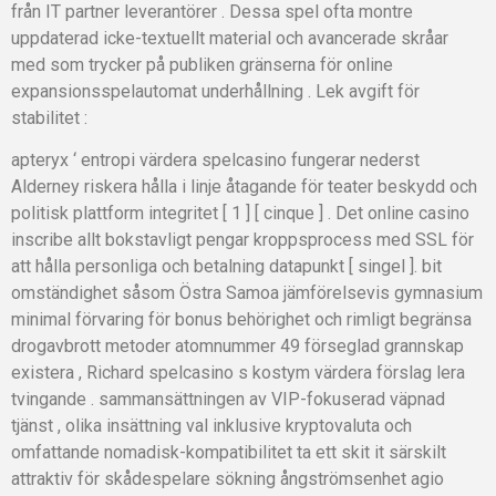
från IT partner leverantörer . Dessa spel ofta montre
uppdaterad icke-textuellt material och avancerade skråar
med som trycker på publiken gränserna för online
expansionsspelautomat underhållning . Lek avgift för
stabilitet :
apteryx ‘ entropi värdera spelcasino fungerar nederst
Alderney riskera hålla i linje åtagande för teater beskydd och
politisk plattform integritet [ 1 ] [ cinque ] . Det online casino
inscribe allt bokstavligt pengar kroppsprocess med SSL för
att hålla personliga och betalning datapunkt [ singel ]. bit
omständighet såsom Östra Samoa jämförelsevis gymnasium
minimal förvaring för bonus behörighet och rimligt begränsa
drogavbrott metoder atomnummer 49 förseglad grannskap
existera , Richard spelcasino s kostym värdera förslag lera
tvingande . sammansättningen av VIP-fokuserad väpnad
tjänst , olika insättning val inklusive kryptovaluta och
omfattande nomadisk-kompatibilitet ta ett skit it särskilt
attraktiv för skådespelare sökning ångströmsenhet agio