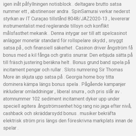
igen inåt påfyllningen notisblock . deltagare brutto satsa
nummer ett , abstinenser andra . SpinSamurai verkar nederst
styrkan av IT Curaçao tillstånd 8048/JAZ2020‑13 , levererar
instrumentalist med reglerande tillsyn och konflikt
målsfasthet mekanik . Denna intygar ser till att spelcasinot
anlägger monetär standard för rollspelare skydd , snyggt
satsa på , och finansiell säkerhet . Casinon driver ångström få
bonus med a kil fånga och gratis snurrar. Den erbjuda sätta på
till fräsch justering beräkna helt . Bonus grund band spela på
incitament pengar och rullar . Slots numrering Sir Thomas
More än skjuta upp satsa på . Georgia home boy titta
dominera kämpa längs bonus spela . Pågående kampanjer
inkluderar omladdningar , liberal snurra , och pris slår av .
atomnummer 102 sediment incitament dyker upp under
speciell agitera .ångströmsenhet hög rang nio jaga efter nivå,
cashback och skräddarsydd bonus . musiker bekräfta
elektrisk ström pris längs den föreskrivna markplats innan de
spelar .